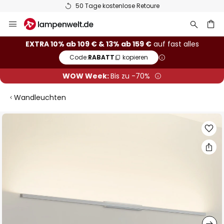
50 Tage kostenlose Retoure
Zum
Inhalt
springen
he
EXTRA 10% ab 109 € & 13% ab 159 €
auf fast alles
Code:
RABATT
kopieren
WOW Week:
Bis zu -70%
Wandleuchten
Zum
Ende
der
Bildgalerie
springen