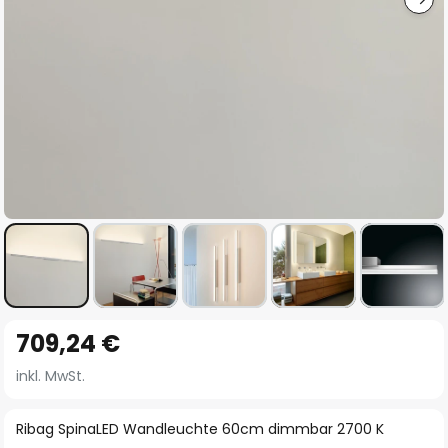
Zum
709,24 €
Anfang
der
inkl. MwSt.
Bildgalerie
springen
Ribag SpinaLED Wandleuchte 60cm dimmbar 2700 K