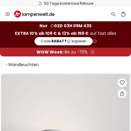
50 Tage kostenlose Retoure
Zum
Inhalt
springen
he
Nur
02D 03H 06M 43S
EXTRA 10% ab 109 € & 13% ab 159 €
auf fast alles
Code:
RABATT
kopieren
WOW Week:
Bis zu -70%
Wandleuchten
Zum
Ende
der
Bildgalerie
springen