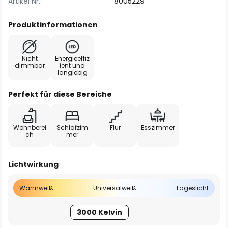
Artikel Nr.:
8005229
Produktinformationen
Nicht
Energieeffiz
dimmbar
ient und
langlebig
Perfekt für diese Bereiche
Wohnberei
Schlafzim
Flur
Esszimmer
ch
mer
Lichtwirkung
Warmweiß
Universalweiß
Tageslicht
3000 Kelvin