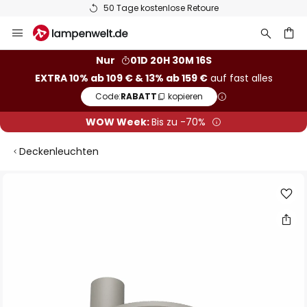
50 Tage kostenlose Retoure
Zum
Inhalt
springen
he
Nur
01D 20H 30M 15S
EXTRA 10% ab 109 € & 13% ab 159 €
auf fast alles
Code:
RABATT
kopieren
WOW Week:
Bis zu -70%
Deckenleuchten
Zum
Ende
der
Bildgalerie
springen