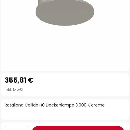
Zum
355,81 €
Anfang
der
inkl. MwSt.
Bildgalerie
springen
Rotaliana Collide H0 Deckenlampe 3.000 K creme