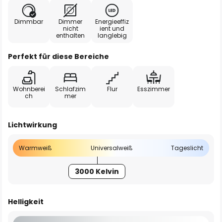
Dimmbar
Dimmer
Energieeffiz
nicht
ient und
enthalten
langlebig
Perfekt für diese Bereiche
Wohnberei
Schlafzim
Flur
Esszimmer
ch
mer
Lichtwirkung
Warmweiß
Universalweiß
Tageslicht
3000 Kelvin
Helligkeit