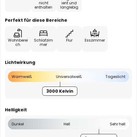
nicht
ient und
enthalten
langlebig
Perfekt für diese Bereiche
Wohnberei
Schlafzim
Flur
Esszimmer
ch
mer
Lichtwirkung
Warmweiß
Universalweiß
Tageslicht
3000 Kelvin
Helligkeit
Dunkel
Hell
Sehr hell