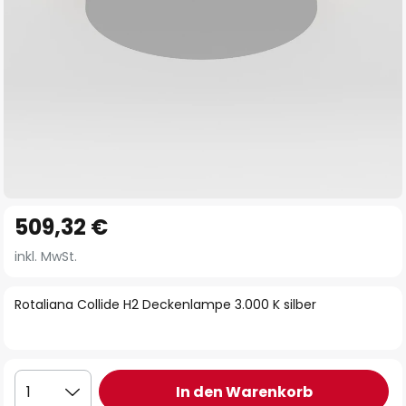
Zum
509,32 €
Anfang
der
inkl. MwSt.
Bildgalerie
springen
Rotaliana Collide H2 Deckenlampe 3.000 K silber
In den Warenkorb
1