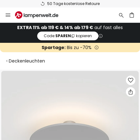
50 Tage kostenlose Retoure
Zum
Inhalt
springen
he
EXTRA 11% ab 119 € & 14% ab 179 €
auf fast alles
Code:
SPAREN
kopieren
Spartage:
Bis zu -70%
Deckenleuchten
Zum
Ende
der
Bildgalerie
springen