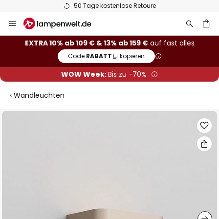
50 Tage kostenlose Retoure
Zum
Inhalt
springen
he
EXTRA 10% ab 109 € & 13% ab 159 €
auf fast alles
Code:
RABATT
kopieren
WOW Week:
Bis zu -70%
Wandleuchten
Zum
Ende
der
Bildgalerie
springen