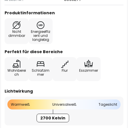
Produktinformationen
Nicht
Energieeffiz
dimmbar
ient und
langlebig
Perfekt für diese Bereiche
Wohnberei
Schlafzim
Flur
Esszimmer
ch
mer
Lichtwirkung
Warmweiß
Universalweiß
Tageslicht
2700 Kelvin