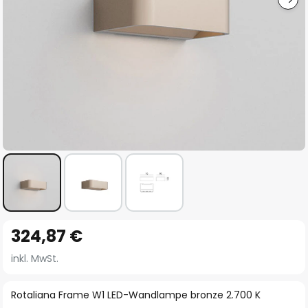
Zum
324,87 €
Anfang
der
inkl. MwSt.
Bildgalerie
springen
Rotaliana Frame W1 LED-Wandlampe bronze 2.700 K