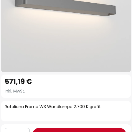
Zum
571,19 €
Anfang
der
inkl. MwSt.
Bildgalerie
springen
Rotaliana Frame W3 Wandlampe 2.700 K grafit