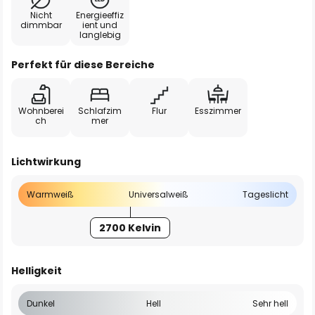
Nicht
Energieeffiz
dimmbar
ient und
langlebig
Perfekt für diese Bereiche
Wohnberei
Schlafzim
Flur
Esszimmer
ch
mer
Lichtwirkung
Warmweiß
Universalweiß
Tageslicht
2700 Kelvin
Helligkeit
Dunkel
Hell
Sehr hell