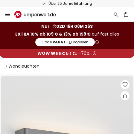
Über 25 Jahre Erfahrung
Zum
Inhalt
springen
he
Nur
02D 16H 08M 25S
EXTRA 10% ab 109 € & 13% ab 159 €
auf fast alles
Code:
RABATT
kopieren
WOW Week:
Bis zu -70%
Wandleuchten
Zum
Ende
der
Bildgalerie
springen