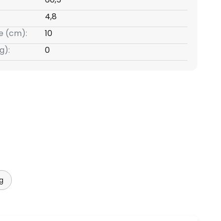
4,8
e (cm):
10
g):
0
g