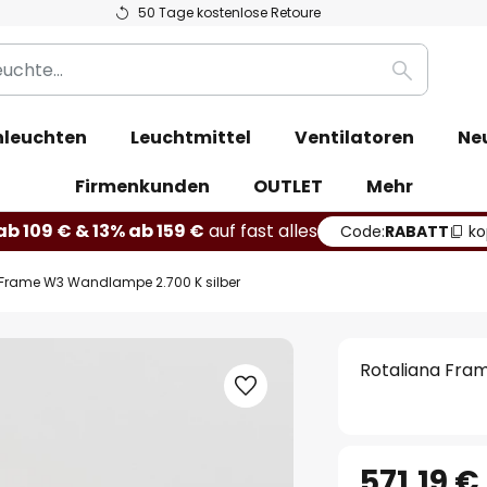
50 Tage kostenlose Retoure
Suche
leuchten
Leuchtmittel
Ventilatoren
Ne
Firmenkunden
OUTLET
Mehr
b 109 € & 13% ab 159 €
auf fast alles
Code:
RABATT
ko
 Frame W3 Wandlampe 2.700 K silber
Rotaliana Fra
571,19 €