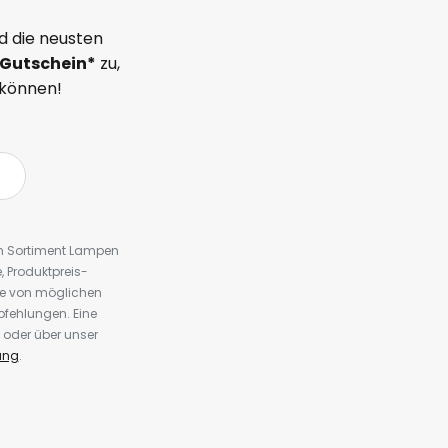
d die neusten
Gutschein*
zu,
 können!
em Sortiment Lampen
 Produktpreis-
te von möglichen
fehlungen. Eine
 oder über unser
ung
.