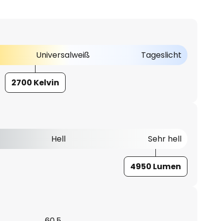
Universalweiß
Tageslicht
2700 Kelvin
Hell
Sehr hell
4950 Lumen
60,5