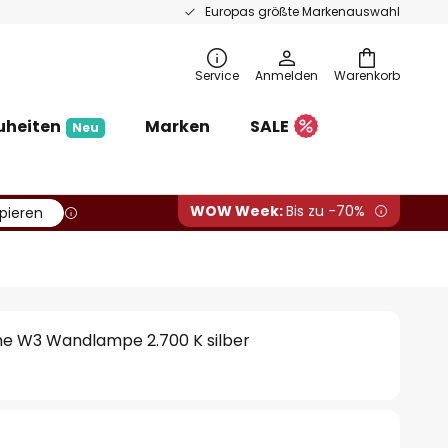
Europas größte Markenauswahl
Service
Anmelden
Warenkorb
uheiten
Marken
SALE
Neu
WOW Week:
Bis zu -70%
pieren
me W3 Wandlampe 2.700 K silber