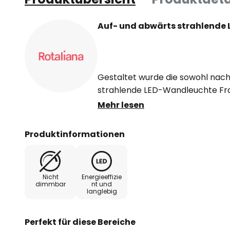
Auf- und abwärts strahlende
Gestaltet wurde die sowohl nac
strahlende LED-Wandleuchte Fr
Designern Dante Donegani und G
Mehr lesen
Leuchtenhersteller Rotaliana. Die
Wandleuchte ist aus zwei Eleme
Produktinformationen
Aluminiums gefertigt. Das äußere
gearbeitet, das innere sorgt für 
Lichts nach oben sowie für die d
Nicht
Energieeffizie
dimmbar
nt und
langlebig
Frame W3 passt hervorragend z
Einrichtungsstilen und gewährt 
sowie Fluren eine effektive Akze
Perfekt für diese Bereiche