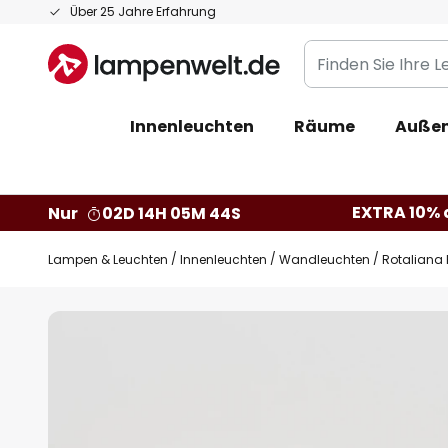
Zum
Über 25 Jahre Erfahrung
Inhalt
Finden
springen
Sie
Ihre
Innenleuchten
Räume
Außen
Leuchte...
EXTRA 10% a
Nur
02D 14H 05M 43S
Lampen & Leuchten
Innenleuchten
Wandleuchten
Rotaliana
Zum
Ende
der
Bildgalerie
springen