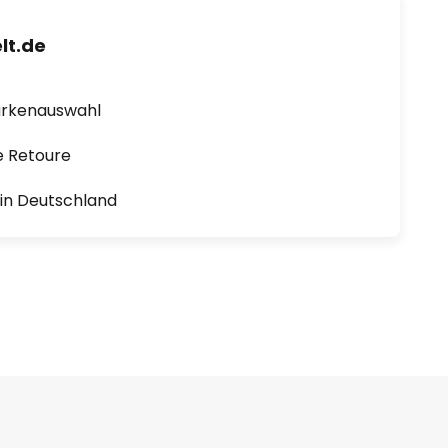
lt.de
arkenauswahl
e Retoure
1 in Deutschland