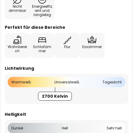
Nicht
Energieeffiz
dimmbar
ient und
langlebig
Perfekt für diese Bereiche
Wohnberei
Schlafzim
Flur
Esszimmer
ch
mer
Lichtwirkung
Warmweiß
Universalweiß
Tageslicht
2700 Kelvin
Helligkeit
Dunkel
Hell
Sehr hell