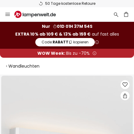
50 Tage kostenlose Retoure
Zum
Inhalt
springen
he
Nur
01D 01H 37M 53S
EXTRA 10% ab 109 € & 13% ab 159 €
auf fast alles
Code:
RABATT
kopieren
WOW Week:
Bis zu -70%
Wandleuchten
Zum
Ende
der
Bildgalerie
springen