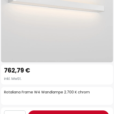
Zum
762,79 €
Anfang
der
inkl. MwSt.
Bildgalerie
springen
Rotaliana Frame W4 Wandlampe 2.700 K chrom