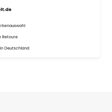
lt.de
arkenauswahl
e Retoure
1 in Deutschland