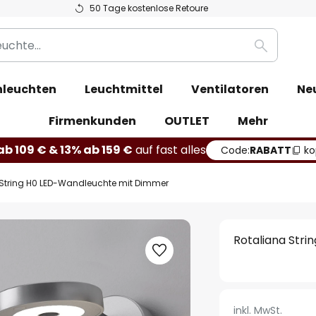
50 Tage kostenlose Retoure
Suche
leuchten
Leuchtmittel
Ventilatoren
Ne
Firmenkunden
OUTLET
Mehr
b 109 € & 13% ab 159 €
auf fast alles
Code:
RABATT
ko
 String H0 LED-Wandleuchte mit Dimmer
Rotaliana Str
inkl. MwSt.