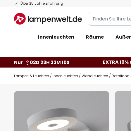
Zum
Über 25 Jahre Erfahrung
Inhalt
Finden
springen
Sie
Ihre
Innenleuchten
Räume
Außen
Leuchte...
EXTRA 10% a
Nur
02D 23H 33M 09S
Lampen & Leuchten
Innenleuchten
Wandleuchten
Rotaliana
Zum
Ende
der
Bildgalerie
springen