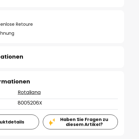
tenlose Retoure
chnung
mationen
ormationen
Rotaliana
8005206X
Haben Sie Fragen zu
duktdetails
diesem Artikel?