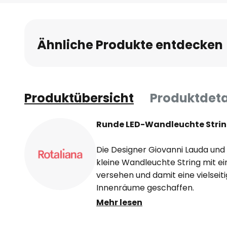
Anfang
der
Bildgalerie
Ähnliche Produkte entdecken
springen
Produktübersicht
Produktdeta
Runde LED-Wandleuchte Stri
Die Designer Giovanni Lauda un
kleine Wandleuchte String mit ei
versehen und damit eine vielseit
Innenräume geschaffen.
Mehr lesen
Die aus Aluminium konstruierte L
runder Scheiben. Der Schirm ist 