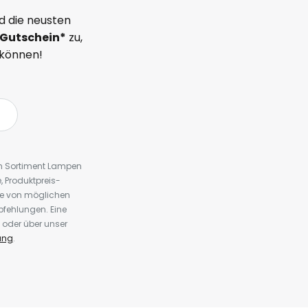
d die neusten
Gutschein*
zu,
 können!
em Sortiment Lampen
 Produktpreis-
te von möglichen
fehlungen. Eine
 oder über unser
ung
.