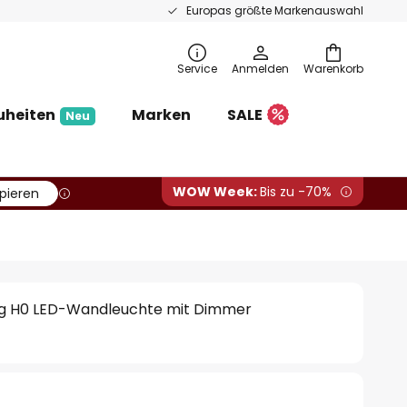
Europas größte Markenauswahl
Service
Anmelden
Warenkorb
uheiten
Marken
SALE
Neu
WOW Week:
Bis zu -70%
pieren
ing H0 LED-Wandleuchte mit Dimmer