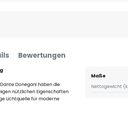
ils
Bewertungen
ng
Maße
d Dante Donegani haben die
Nettogewicht (k
nigen nützlichen Eigenschaften
ige Lichtquelle für moderne
euchte folgt der Form zweier
schwenkbar und lässt String je