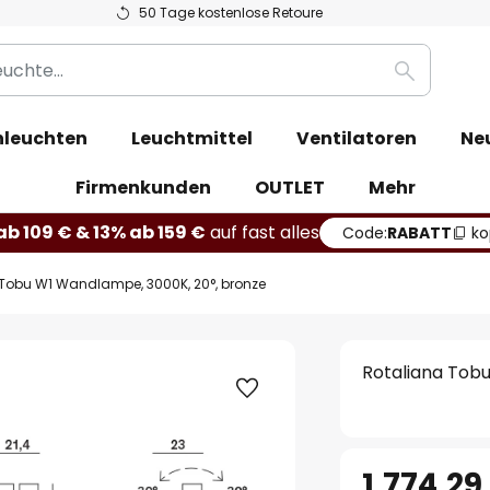
50 Tage kostenlose Retoure
Suche
leuchten
Leuchtmittel
Ventilatoren
Ne
Firmenkunden
OUTLET
Mehr
b 109 € & 13% ab 159 €
auf fast alles
Code:
RABATT
ko
Tobu W1 Wandlampe, 3000K, 20°, bronze
Rotaliana Tob
1.774,29