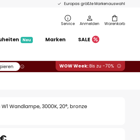
Europas größte Markenauswahl
Service
Anmelden
Warenkorb
uheiten
Marken
SALE
Neu
WOW Week:
Bis zu -70%
pieren
u W1 Wandlampe, 3000K, 20°, bronze
 €