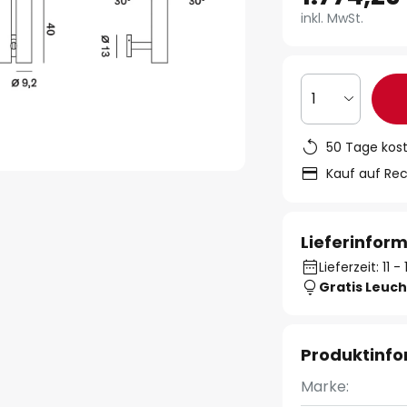
inkl. MwSt.
1
50 Tage kos
Kauf auf Re
Lieferinfor
Lieferzeit: 11 
Gratis Leuch
Produktinf
Marke: