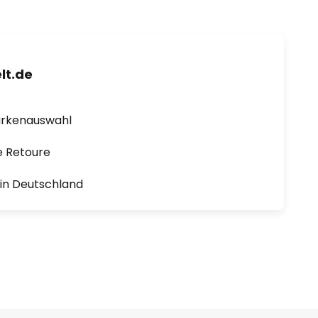
lt.de
arkenauswahl
e Retoure
1 in Deutschland