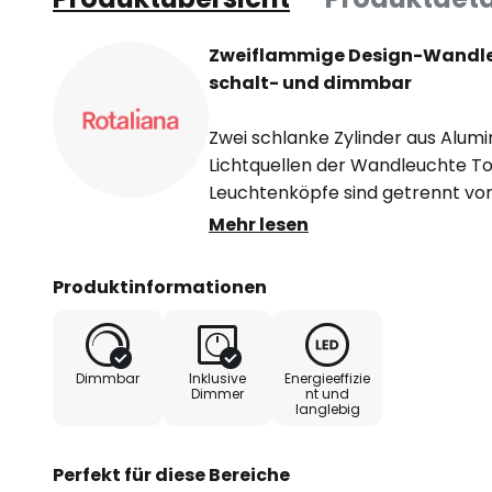
Zweiflammige Design-Wandleu
schalt- und dimmbar
Zwei schlanke Zylinder aus Alumi
Lichtquellen der Wandleuchte To
Leuchtenköpfe sind getrennt vo
mittels des Schalters am untere
Mehr lesen
können die Zylinder nach jeder 
werden. Grundsätzlich sind sie a
Produktinformationen
oben abzugeben und die Decke a
insgesamt in indirektes Licht get
Dimmbar
Inklusive
Energieeffizie
Entworfen hat die Leuchtenseri
Dimmer
nt und
langlebig
Tommasi. Inspiriert hat ihn die 
an Mailand und Cortina d'Ampezz
Leuchtenköpfe von Tobu sollen a
Perfekt für diese Bereiche