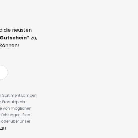
d die neusten
Gutschein*
zu,
 können!
em Sortiment Lampen
 Produktpreis-
te von möglichen
fehlungen. Eine
 oder über unser
ung
.