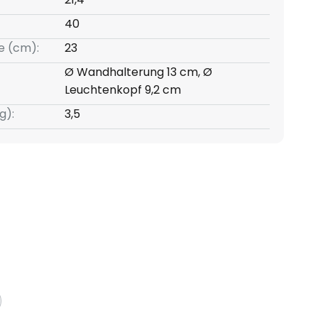
40
e (cm):
23
Ø Wandhalterung 13 cm, Ø
Leuchtenkopf 9,2 cm
g):
3,5