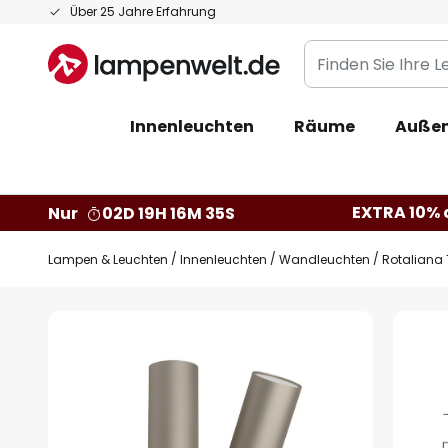
Zum
Über 25 Jahre Erfahrung
Inhalt
Finden
springen
Sie
Ihre
Innenleuchten
Räume
Außen
Leuchte...
EXTRA 10% a
Nur
02D 19H 16M 34S
Lampen & Leuchten
Innenleuchten
Wandleuchten
Rotaliana 
Zum
Ende
der
Bildgalerie
springen