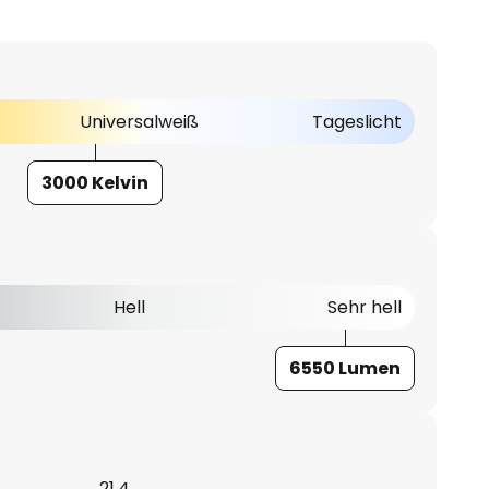
Universalweiß
Tageslicht
3000 Kelvin
Hell
Sehr hell
6550 Lumen
21,4