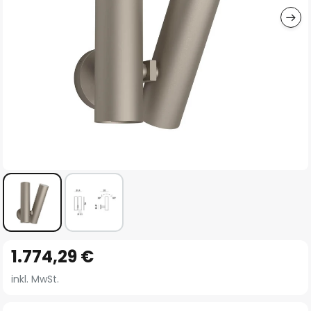
Zum
1.774,29 €
Anfang
der
inkl. MwSt.
Bildgalerie