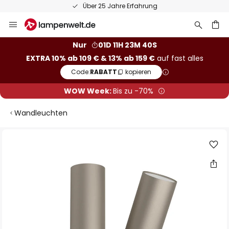
Über 25 Jahre Erfahrung
Zum
Inhalt
springen
he
Nur
01D 11H 23M 40S
EXTRA 10% ab 109 € & 13% ab 159 €
auf fast alles
Code:
RABATT
kopieren
WOW Week:
Bis zu -70%
Wandleuchten
Zum
Ende
der
Bildgalerie
springen