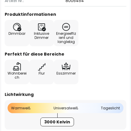
Artikel Nr.:
8005454
Produktinformationen
Dimmbar
Inklusive
Energieeffiz
Dimmer
ient und
langlebig
Perfekt für diese Bereiche
Wohnberei
Flur
Esszimmer
ch
Lichtwirkung
Warmweiß
Universalweiß
Tageslicht
3000 Kelvin