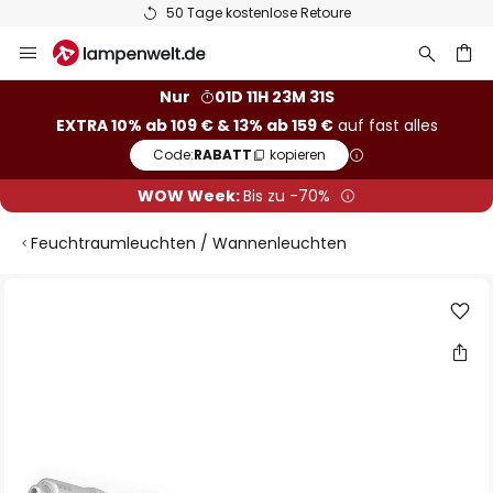
50 Tage kostenlose Retoure
Zum
Inhalt
springen
he
Nur
01D 11H 23M 31S
EXTRA 10% ab 109 € & 13% ab 159 €
auf fast alles
Code:
RABATT
kopieren
WOW Week:
Bis zu -70%
Feuchtraumleuchten / Wannenleuchten
Zum
Ende
der
Bildgalerie
springen