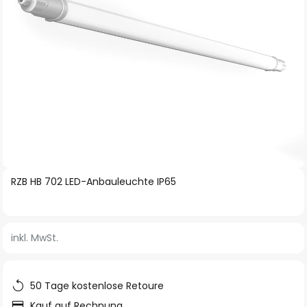
Zum
RZB HB 702 LED-Anbauleuchte IP65
Anfang
der
Bildgalerie
inkl. MwSt.
springen
50 Tage kostenlose Retoure
Kauf auf Rechnung