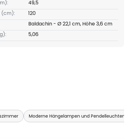
m):
49,5
 (cm):
120
Baldachin - Ø 22,1 cm, Höhe 3,6 cm
g):
5,06
sszimmer
Moderne Hängelampen und Pendelleuchten Woh