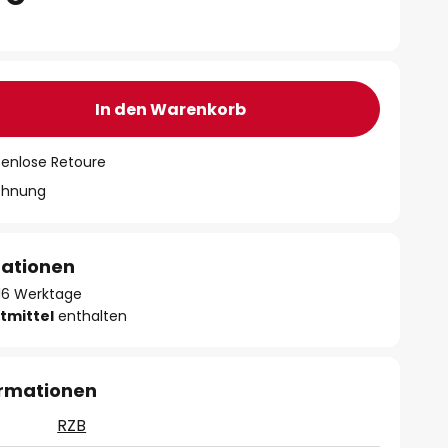
In den Warenkorb
tenlose Retoure
chnung
mationen
- 16 Werktage
tmittel
enthalten
ormationen
RZB