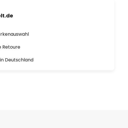
lt.de
arkenauswahl
e Retoure
1 in Deutschland