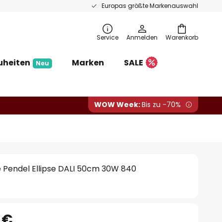
Europas größte Markenauswahl
Service
Anmelden
Warenkorb
uheiten
Marken
SALE
Neu
WOW Week:
Bis zu -70%
re Pendel Ellipse DALI 50cm 30W 840
 €