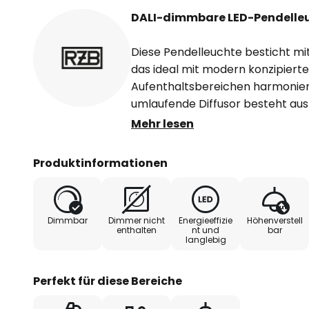
DALI-dimmbare LED-Pendelleuc
Diese Pendelleuchte besticht mi
das ideal mit modern konzipier
Aufenthaltsbereichen harmoniert.
umlaufende Diffusor besteht au
mundgeblasenem Opalglas und wi
Mehr lesen
Aluminium in natürlich eloxierte
integrierten LEDs sind über eine 
Produktinformationen
steuerbar.
Ring of Fire ist von 50 bis 120 cm
Dimmbar
Dimmer nicht
Energieeffizie
Höhenverstell
wobei die Stromführung über das 
enthalten
nt und
bar
langlebig
Erweiterung der Pendellängen au
erhältlich) muss die Stromführu
Zuleitung erfolgen. Die Leuchte 
Perfekt für diese Bereiche
von TouchDim-, Helligkeits- und