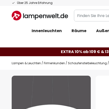
Zum
Über 25 Jahre Erfahrung
Inhalt
Finden
springen
Sie
Ihre
Innenleuchten
Räume
Außen
Leuchte...
EXTRA 10% ab 109 € & 13
Lampen & Leuchten
Firmenkunden
Schaufensterbeleuchtung
Zum
Ende
der
Bildgalerie
springen