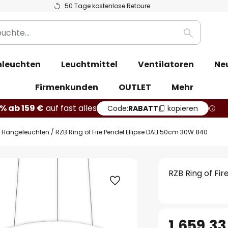
50 Tage kostenlose Retoure
Suche
leuchten
Leuchtmittel
Ventilatoren
Ne
Firmenkunden
OUTLET
Mehr
% ab 159 €
auf fast alles
Code:
RABATT
kopieren
Hängeleuchten
RZB Ring of Fire Pendel Ellipse DALI 50cm 30W 840
RZB Ring of Fi
1.659,33