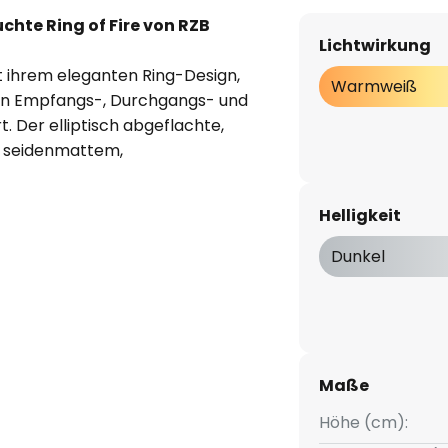
hte Ring of Fire von RZB
Lichtwirkung
t ihrem eleganten Ring-Design,
Warmweiß
ten Empfangs-, Durchgangs- und
 Der elliptisch abgeflachte,
s seidenmattem,
rd von einem inneren Ring aus
r Oberfläche gehalten. Die
Helligkeit
DALI-Schnittstelle extern
Dunkel
 stufenlos höhenverstellbar,
Seilpendel erfolgt. Bei
f über 2 m (auf Anfrage
ng über eine eigenständige
Maße
erlaubt zudem die Einbindung
Höhe (cm):
 Anwesenheitssensoren.