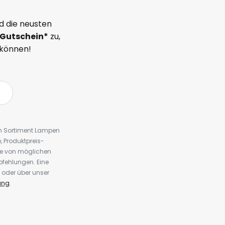
d die neusten
Gutschein*
zu,
 können!
em Sortiment Lampen
 Produktpreis-
te von möglichen
fehlungen. Eine
 oder über unser
ung
.