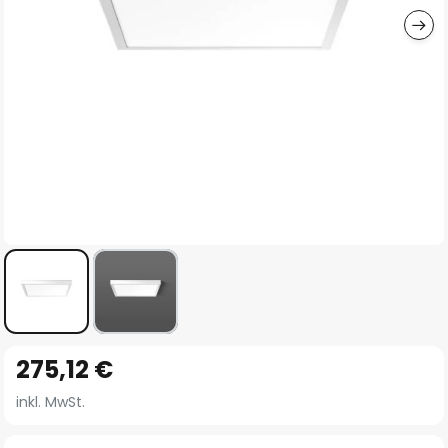
Zum
275,12 €
Anfang
der
inkl. MwSt.
Bildgalerie