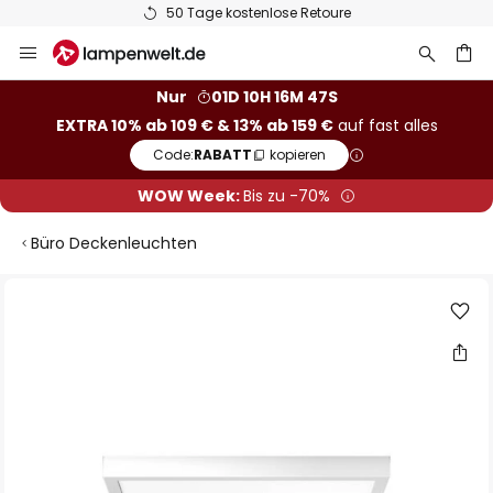
50 Tage kostenlose Retoure
Zum
Inhalt
springen
he
Nur
01D 10H 16M 46S
EXTRA 10% ab 109 € & 13% ab 159 €
auf fast alles
Code:
RABATT
kopieren
WOW Week:
Bis zu -70%
Büro Deckenleuchten
Zum
Ende
der
Bildgalerie
springen