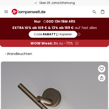
Über 25 Jahre Erfahrung
Zum
Inhalt
springen
he
Nur
00D 13H 16M 47S
EXTRA 10% ab 109 € & 13% ab 159 €
auf fast alles
Code:
RABATT
kopieren
WOW Week:
Bis zu -70%
Wandleuchten
Zum
Ende
der
Bildgalerie
springen