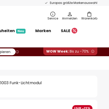
Europas größte Markenauswahl
Service
Anmelden
Warenkorb
uheiten
Marken
SALE
Neu
WOW Week:
Bis zu -70%
pieren
21003 Funk-Lichtmodul
UVP -12%