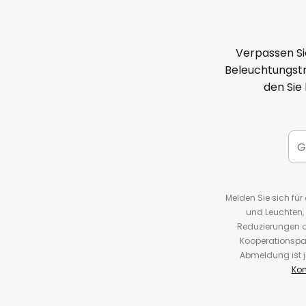
Steuerungseinheit nötig, siehe Z
- steuerbar mit kostenloser Sch
App
Verpassen Si
Beleuchtungstr
- steuerbar mit Funk-Handsende
den Sie
(siehe Zubehör)
- Nachrüsten von bestehenden L
Steuerung
- einfacher Rückbau - perfekt ge
Melden Sie sich fü
und Leuchten,
Technische Daten
Reduzierungen o
Kooperationspa
- Spannungsversorgung: 230V / 
Abmeldung ist j
Kon
- Schaltstrom: 2,6A / 230V / 50H