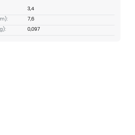
3,4
m):
7,6
g):
0,097