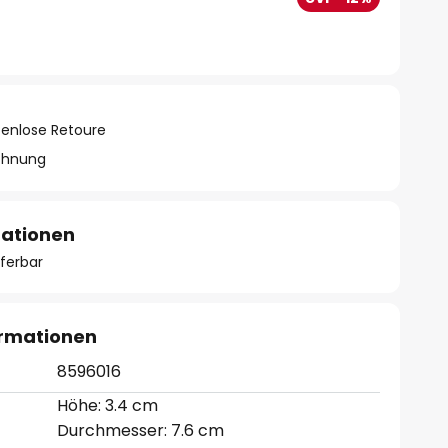
tenlose Retoure
chnung
mationen
eferbar
ormationen
8596016
Höhe: 3.4 cm
Durchmesser: 7.6 cm