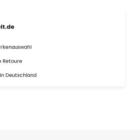
lt.de
arkenauswahl
e Retoure
1 in Deutschland