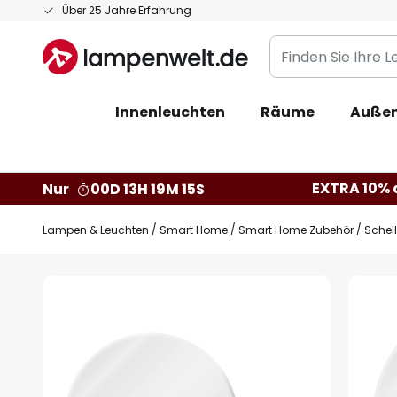
Zum
Über 25 Jahre Erfahrung
Inhalt
Finden
springen
Sie
Ihre
Innenleuchten
Räume
Außen
Leuchte...
EXTRA 10% a
Nur
00D 13H 19M 14S
Lampen & Leuchten
Smart Home
Smart Home Zubehör
Schel
Zum
Ende
der
Bildgalerie
springen