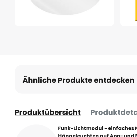
Zum
Anfang
der
Bildgalerie
springen
Ähnliche Produkte entdecken
Produktübersicht
Produktdeta
Funk-Lichtmodul - einfaches
Hängeleuchten auf App- und