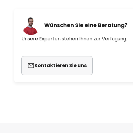
(Antriebstechnik), Steinel (Sens
(Sicherheitstechnik) und Paulm
das im System eingebundene Lic
Wünschen Sie eine Beratung?
angeschlossene Leuchte nun übe
allen vernetzten Geräten der unt
Unsere Experten stehen Ihnen zur Verfügung.
agieren. Verschiedenste Hausau
aufgestellt und programmiert we
Auslösen eines Sensors (Steinel)
Kontaktieren Sie uns
verbundene Leuchte direkt einge
das: Auch ein Sprachbefehl ist j
schaltet die Leuchte ein, aus od
Lichtmodul mit Amazon Alexa ve
Funktionen / Kompatibilität
- integrierbar in ein bestehen
System oder in ein Smart-Frien