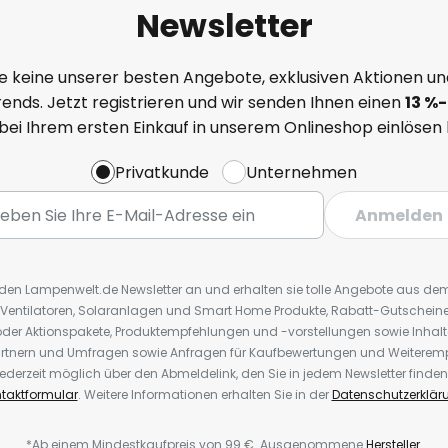
ubehör)
Newsletter
ellenberg oder Smart-Friends-
e keine unserer besten Angebote, exklusiven Aktionen un
ends. Jetzt registrieren und wir senden Ihnen einen
13
%
-
rn und Funk-Zeitschaltuhren
 bei Ihrem ersten Einkauf in unserem Onlineshop einlösen
Privatkunde
Unternehmen
euchten auf Funk- bzw. App-
Anmelden
eignet für Mieter
r den Lampenwelt.de Newsletter an und erhalten sie tolle Angebote aus d
 Ventilatoren, Solaranlagen und Smart Home Produkte, Rabatt-Gutscheine,
der Aktionspakete, Produktempfehlungen und -vorstellungen sowie Inhal
rtnern und Umfragen sowie Anfragen für Kaufbewertungen und Weiteremp
50Hz
ederzeit möglich über den Abmeldelink, den Sie in jedem Newsletter finden
taktformular
. Weitere Informationen erhalten Sie in der
Datenschutzerklär
z
*Ab einem Mindestkaufpreis von 99 €. Ausgenommene
Hersteller
.