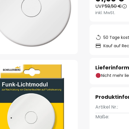
UVP
59,50 €
inkl. MwSt.
50 Tage kos
Kauf auf Re
Lieferinfor
Nicht mehr li
Produktinf
Artikel Nr.:
Maße: