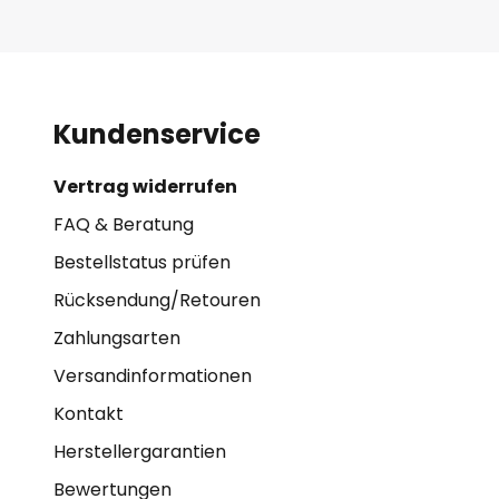
- Nennlast: max. 600 Watt
- Funkfrequenz: 868 MHz
Kundenservice
- Reichweite: max. 100 m im Frei
Vertrag widerrufen
- Umgebungstemperatur 0°C bi
FAQ & Beratung
Bestellstatus prüfen
Rücksendung/Retouren
Zahlungsarten
Versandinformationen
Kontakt
Herstellergarantien
Bewertungen