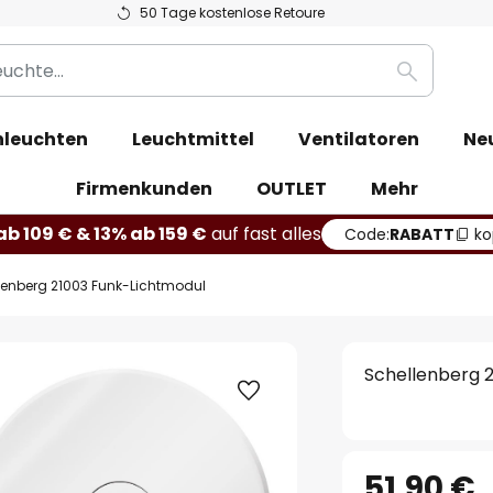
50 Tage kostenlose Retoure
Suche
leuchten
Leuchtmittel
Ventilatoren
Ne
Firmenkunden
OUTLET
Mehr
b 109 € & 13% ab 159 €
auf fast alles
Code:
RABATT
ko
lenberg 21003 Funk-Lichtmodul
Schellenberg 
51,90 €