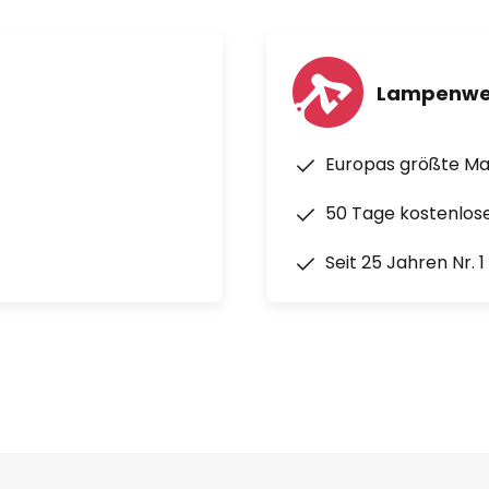
ortechnik), ABUS
ann (Innenbeleuchtung). Über
htmodul kann die
Lampenwe
r die Smart-Friends-App mit
erschiedlichen Hersteller
tomationsregeln können somit
Europas größte M
rden. Beispielsweise kann bei
50 Tage kostenlos
 die hier mit dem Lichtmodul
schaltet werden. Und nicht nur
Seit 25 Jahren Nr. 
etzt möglich. Auf Ansage
er dimmt das Licht, wenn das
rbunden wird.
des Schellenberg Smart-Home-
ds-System (zentrale