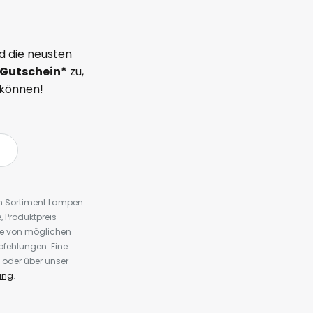
d die neusten
Gutschein*
zu,
 können!
em Sortiment Lampen
 Produktpreis-
te von möglichen
fehlungen. Eine
 oder über unser
ung
.