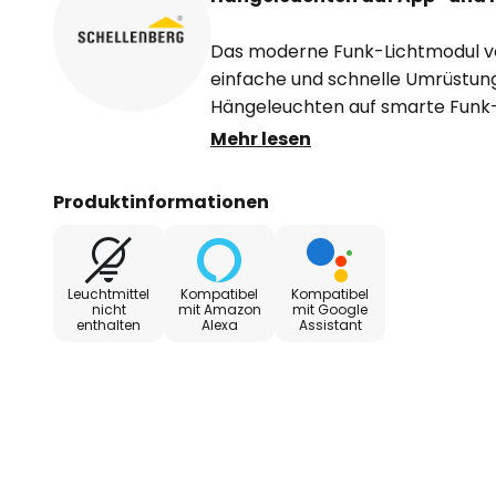
Das moderne Funk-Lichtmodul v
einfache und schnelle Umrüstun
Hängeleuchten auf smarte Funk
Durch den einfachen Auf- und Rü
Mehr lesen
wunderbar geeignet für die Insta
Lichtmodul wird hierzu einfach 
Produktinformationen
verdeckt unter dem Baldachin de
Affenschaukel, installiert.
Leuchtmittel
Kompatibel
Kompatibel
Fertig montiert, kann nun die Leu
nicht
mit Amazon
mit Google
enthalten
Alexa
Assistant
Schellenberg Funk-Handsenders,
- nach Einbindung in ein beste
auch mit einer App oder per Sp
gesteuert werden.
Das moderne Smart-Friends-Sys
Smart-Home-System der Qualitä