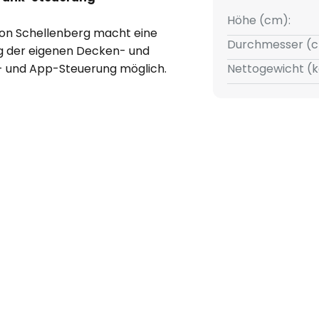
Höhe (cm):
on Schellenberg macht eine
Durchmesser (c
g der eigenen Decken- und
- und App-Steuerung möglich.
Nettogewicht (k
ckbau ist diese Variante
llation in Mietwohnungen. Das
an der Raumdecke, entweder
r Leuchte oder als
chte mit Hilfe eines
 einer Funk-Zeitschaltuhr oder
hendes Smart-Friends-System -
rache mit Amazon Alexa
tem ist ein gemeinsames
tshersteller Schellenberg