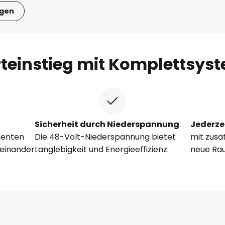
igen
rteinstieg mit Komplettsys
Sicherheit durch Niederspannung
:
Jederze
nenten
Die 48-Volt-Niederspannung bietet
mit zusä
feinander
Langlebigkeit und Energieeffizienz.
neue Ra