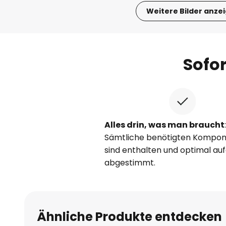
Weitere Bilder anze
Zum
Anfang
der
Sofo
Bildgalerie
springen
Alles drin, was man braucht
:
Sämtliche benötigten Kompo
sind enthalten und optimal au
abgestimmt.
Ähnliche Produkte entdecken