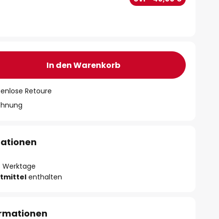
In den Warenkorb
tenlose Retoure
chnung
mationen
- 3 Werktage
tmittel
enthalten
ormationen