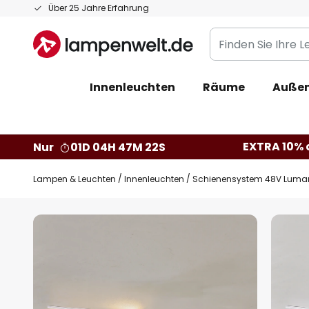
Zum
Über 25 Jahre Erfahrung
Inhalt
Finden
springen
Sie
Ihre
Innenleuchten
Räume
Außen
Leuchte...
EXTRA 10% a
Nur
01D 04H 47M 21S
Lampen & Leuchten
Innenleuchten
Schienensystem 48V Lumaro,
Zum
Ende
der
Bildgalerie
springen