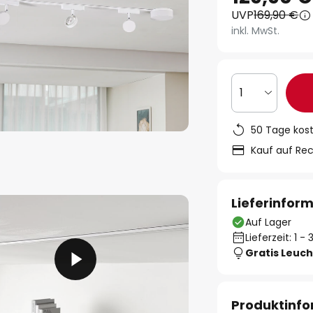
UVP
169,90 €
inkl. MwSt.
1
50 Tage kos
Kauf auf Re
Lieferinfor
Auf Lager
Lieferzeit: 1 
Gratis Leuch
Produktinf