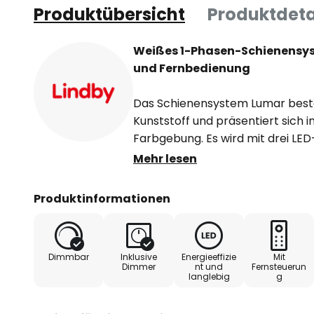
Produktübersicht
Produktdeta
Weißes 1-Phasen-Schienensys
und Fernbedienung
Das Schienensystem Lumar beste
Kunststoff und präsentiert sich i
Farbgebung. Es wird mit drei LED
Fernbedienung geliefert. Die drei
Mehr lesen
Fernbedienung gedimmt werden u
(CCT) kann zwischen warmweiß (
Produktinformationen
(6.000K) stufenlos eingestellt w
Enthaltene Komponenten:
Dimmbar
Inklusive
Energieeffizie
Mit
Dimmer
nt und
Fernsteuerun
langlebig
g
- 1 x LED-Treiber
- 1 x Fernbedienung (exkl. Batter