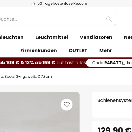
50 Tage kostenlose Retoure
Suche
leuchten
Leuchtmittel
Ventilatoren
Ne
Firmenkunden
OUTLET
Mehr
b 109 € & 13% ab 159 €
auf fast alles
Code:
RABATT
ko
 Spots, 3-flg., weiß, Ø 7,3cm
Schienensystem
129,90 €