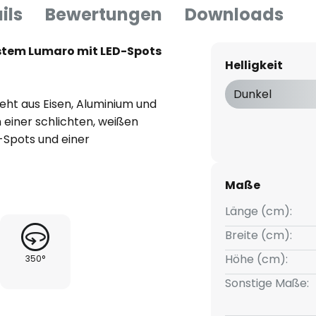
ils
Bewertungen
Downloads
tem Lumaro mit LED-Spots
Helligkeit
Dunkel
ht aus Eisen, Aluminium und
n einer schlichten, weißen
-Spots und einer
 Spots können mit Hilfe der
nd ihre steuerbare Lichtfarbe
Maße
2.700 K) und tageslicht
erden.
Länge (cm):
Breite (cm):
Höhe (cm):
350°
Sonstige Maße:
ien)