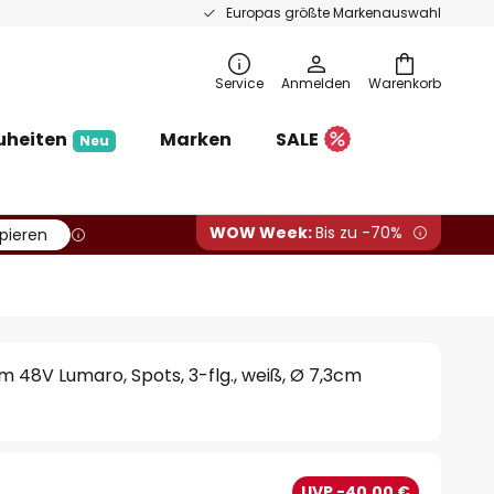
Europas größte Markenauswahl
Service
Anmelden
Warenkorb
uheiten
Marken
SALE
Neu
WOW Week:
Bis zu -70%
pieren
 48V Lumaro, Spots, 3-flg., weiß, Ø 7,3cm
UVP -40,00 €