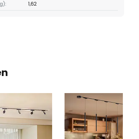
g):
1,62
en