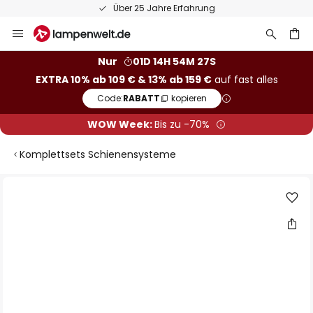
Über 25 Jahre Erfahrung
Zum
Inhalt
springen
he
Nur
01D 14H 54M 26S
EXTRA 10% ab 109 € & 13% ab 159 €
auf fast alles
Code:
RABATT
kopieren
WOW Week:
Bis zu -70%
Komplettsets Schienensysteme
Zum
Ende
der
Bildgalerie
springen