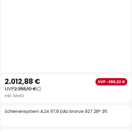
Zum
2.012,88 €
UVP -355,22 €
Anfang
UVP
2.368,10 €
der
inkl. MwSt.
Bildgalerie
springen
Schienensystem A.24 117,6 DALI bronze 927 28° 3fl.