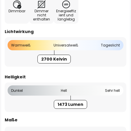
Dimmbar
Dimmer
Energieeffiz
nicht
ient und
enthalten
langlebig
Lichtwirkung
Warmweiß
Universalweiß
Tageslicht
2700 Kelvin
Helligkeit
Dunkel
Hell
Sehr hell
1473 Lumen
Maße