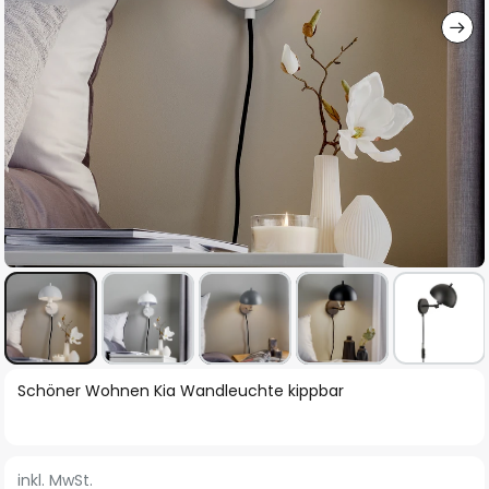
Zum
Schöner Wohnen Kia Wandleuchte kippbar
Anfang
der
Bildgalerie
inkl. MwSt.