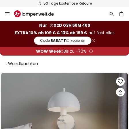
50 Tage kostenlose Retoure
Zum
Inhalt
springen
he
Nur
02D 03H 58M 47S
EXTRA 10% ab 109 € & 13% ab 159 €
auf fast alles
Code:
RABATT
kopieren
WOW Week:
Bis zu -70%
Wandleuchten
Zum
Ende
der
Bildgalerie
springen