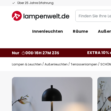
Zum
Über 25 Jahre Erfahrung
Inhalt
Finden
springen
Sie
Ihre
Innenleuchten
Räume
Außen
Leuchte...
EXTRA 10% a
Nur
00D 16H 27M 22S
Lampen & Leuchten
Außenleuchten
Terrassenlampen
SCHÖNE
Zum
Ende
der
Bildgalerie
springen