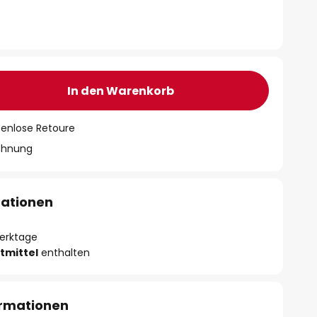
In den Warenkorb
tenlose Retoure
chnung
mationen
Werktage
tmittel
enthalten
ormationen