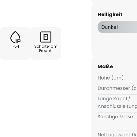
chutzart IP54 auch im
ie Höhe kann durch das
Helligkeit
erden (23 cm und 35,5 cm) und
tegrierten Touchdimmers
Dunkel
ktischen USB-Ladeoption und
ist die Leuchte schnell
IP54
Schalter am
eeindruckende Brenndauer von
Produkt
deboard, Beistelltisch,
tisch - die Tischleuchte
Maße
 für eine angenehme und
Höhe (cm):
s auf der Terrasse, im Garten
 einem praktischen und
Durchmesser (c
 Sie ist resistent gegenüber
Länge Kabel /
t sich somit ideal für den
Anschlussleitun
rmweißen Farbtemperatur bietet
Sonstige Maße:
das eine entspannte Atmosphäre
 der Terrasse oder für
e praktische Memory-Funktion
Nettogewicht (k