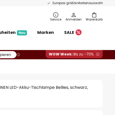
Europas größte Markenauswahl
Service
Anmelden
Warenkorb
uheiten
Marken
SALE
Neu
WOW Week:
Bis zu -70%
pieren
N LED-Akku-Tischlampe Bellies, schwarz,