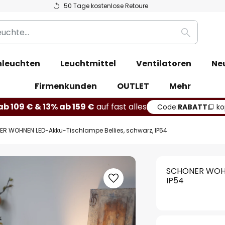
50 Tage kostenlose Retoure
Suche
leuchten
Leuchtmittel
Ventilatoren
Ne
Firmenkunden
OUTLET
Mehr
b 109 € & 13% ab 159 €
auf fast alles
Code:
RABATT
ko
R WOHNEN LED-Akku-Tischlampe Bellies, schwarz, IP54
SCHÖNER WOHNE
IP54