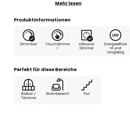
Einrichtung ein und kann dank S
Mehr lesen
Außenbereich genutzt werden. D
zweiteilige Gestänge variiert w
Produktinformationen
das Licht lässt sich dank des in
stufenlos dimmen. Dank der pra
einer Ladezeit von nur 4 Stunden 
Dimmbar
Touchdimme
Inklusive
Energieeffizie
einsatzbereit und bietet eine b
r
Dimmer
nt und
langlebig
bis zu 6 Stunden. Ob auf einem Si
derFensterbank oder dem Schreib
Bellies sorgt in jeder Umgebung
Perfekt für diese Bereiche
effektive Beleuchtung. Besonder
oder auf dem Balkon wird sie zu
gleichzeitig dekorativen Element.
Balkon /
Wohnbereich
Flur
Spritzwasser und Staub und eigne
Terrasse
Einsatz im Freien. Mit einer wa
die Leuchte gemütliches Licht, 
schafft - ideal für den Abend auf
gemütliche Stunden drinnen. Di