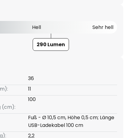
Hell
Sehr hell
290 Lumen
36
m):
11
100
g (cm):
Fuß - Ø 10,5 cm, Höhe 0,5 cm; Länge
USB-Ladekabel 100 cm
g):
2,2