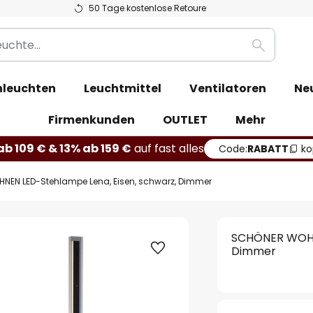
50 Tage kostenlose Retoure
Suche
leuchten
Leuchtmittel
Ventilatoren
Ne
Firmenkunden
OUTLET
Mehr
b 109 € & 13% ab 159 €
auf fast alles
Code:
RABATT
ko
EN LED-Stehlampe Lena, Eisen, schwarz, Dimmer
SCHÖNER WOHNE
Dimmer