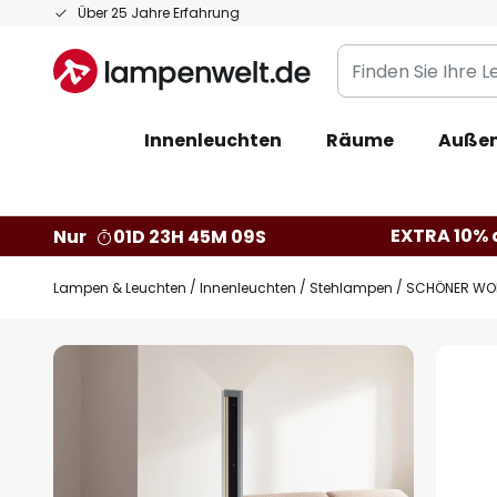
Zum
Über 25 Jahre Erfahrung
Inhalt
Finden
springen
Sie
Ihre
Innenleuchten
Räume
Außen
Leuchte...
EXTRA 10% a
Nur
01D 23H 45M 09S
Lampen & Leuchten
Innenleuchten
Stehlampen
SCHÖNER WOHN
Zum
Ende
der
Bildgalerie
springen