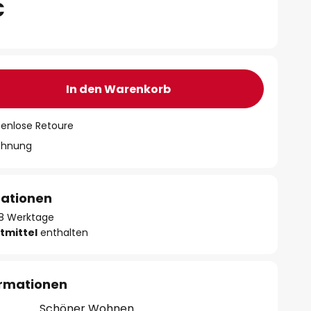
€
In den Warenkorb
tenlose Retoure
chnung
mationen
- 8 Werktage
tmittel
enthalten
ormationen
Schöner Wohnen