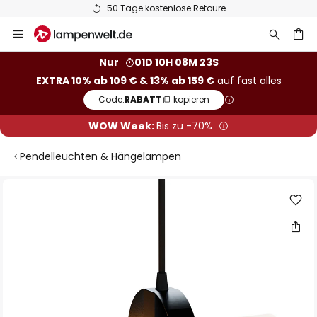
50 Tage kostenlose Retoure
Zum
Inhalt
springen
he
Nur
01D 10H 08M 23S
EXTRA 10% ab 109 € & 13% ab 159 €
auf fast alles
Code:
RABATT
kopieren
WOW Week:
Bis zu -70%
Pendelleuchten & Hängelampen
Zum
Ende
der
Bildgalerie
springen