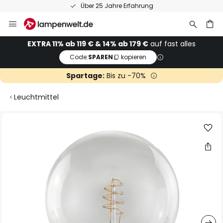
Über 25 Jahre Erfahrung
Zum
Inhalt
springen
he
EXTRA 11% ab 119 € & 14% ab 179 €
auf fast alles
Code:
SPAREN
kopieren
Spartage:
Bis zu -70%
Leuchtmittel
Zum
Ende
der
Bildgalerie
springen