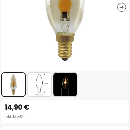
Zum
14,90 €
Anfang
der
inkl. MwSt.
Bildgalerie