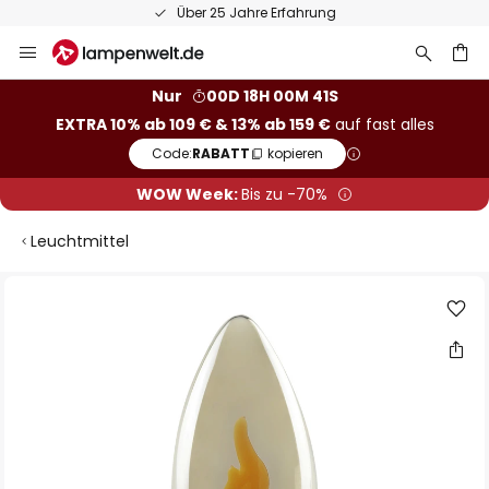
Über 25 Jahre Erfahrung
Zum
Inhalt
springen
he
Nur
00D 18H 00M 41S
EXTRA 10% ab 109 € & 13% ab 159 €
auf fast alles
Code:
RABATT
kopieren
WOW Week:
Bis zu -70%
Leuchtmittel
Zum
Ende
der
Bildgalerie
springen