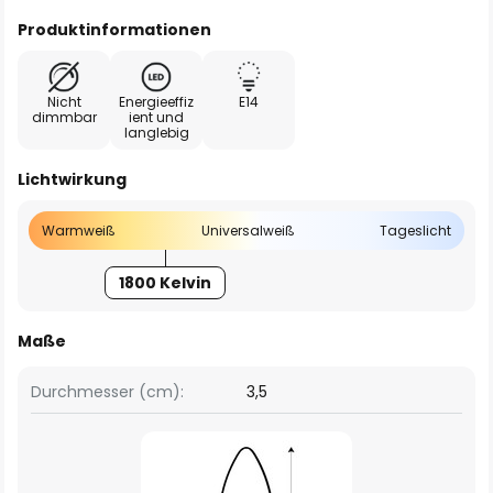
Produktinformationen
Nicht
Energieeffiz
E14
dimmbar
ient und
langlebig
Lichtwirkung
Warmweiß
Universalweiß
Tageslicht
1800 Kelvin
Maße
Durchmesser (cm):
3,5