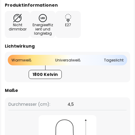
Produktinformationen
Nicht
Energieeffiz
E27
dimmbar
ient und
langlebig
Lichtwirkung
Warmweiß
Universalweiß
Tageslicht
1800 Kelvin
Maße
Durchmesser (cm):
4,5