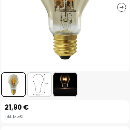
Zum
21,90 €
Anfang
der
inkl. MwSt.
Bildgalerie