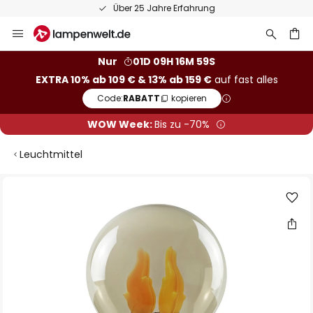
Über 25 Jahre Erfahrung
Zum
Inhalt
springen
he
Nur
01D 09H 16M 59S
EXTRA 10% ab 109 € & 13% ab 159 €
auf fast alles
Code:
RABATT
kopieren
WOW Week:
Bis zu -70%
Leuchtmittel
Zum
Ende
der
Bildgalerie
springen