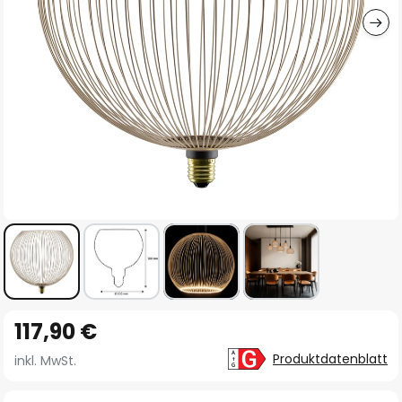
Zum
117,90 €
Anfang
der
Produktdatenblatt
inkl. MwSt.
Bildgalerie