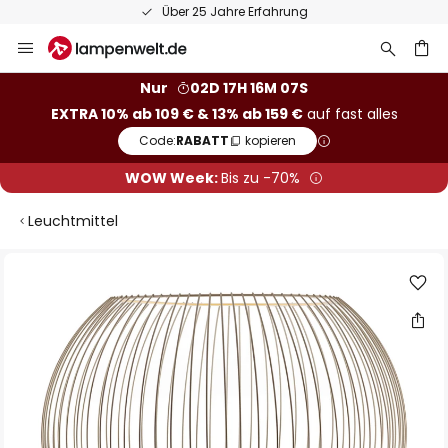
Über 25 Jahre Erfahrung
Zum
Inhalt
springen
he
Nur
02D 17H 16M 07S
EXTRA 10% ab 109 € & 13% ab 159 €
auf fast alles
Code:
RABATT
kopieren
WOW Week:
Bis zu -70%
Leuchtmittel
Zum
Ende
der
Bildgalerie
springen