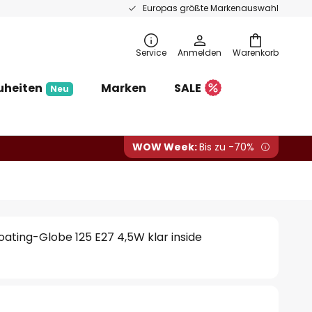
Europas größte Markenauswahl
Service
Anmelden
Warenkorb
uheiten
Marken
SALE
Neu
WOW Week:
Bis zu -70%
ating-Globe 125 E27 4,5W klar inside