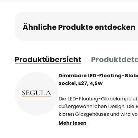
Anfang
der
Bildgalerie
Ähnliche Produkte entdecken
springen
Produktübersicht
Produktdeta
Dimmbare LED-Floating-Glob
Sockel, E27, 4,5W
Die LED-Floating-Globelampe üb
außergewöhnlichen Design. Die E
klaren Glasgehäuses und wird v
entsteht optisch ein kleiner Gla
Mehr lesen
Die Globelampe eignet sich dahe
Hängeleuchten ohne Schirm. Das 