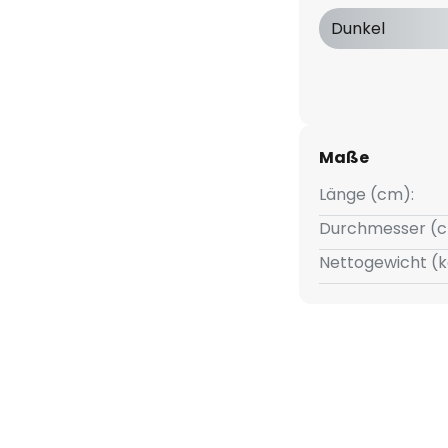
en und kann mit einem
Dunkel
t werden.
RA
Maße
Länge (cm):
90
Durchmesser (c
Award 2022/2023 in den
Nettogewicht (k
ty und Design.