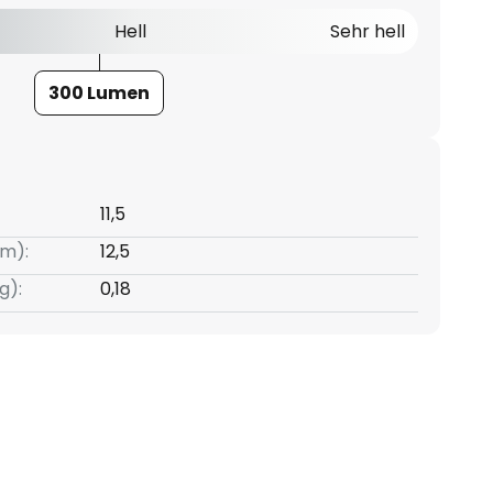
Hell
Sehr hell
300 Lumen
11,5
m):
12,5
g):
0,18