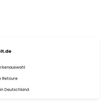
lt.de
arkenauswahl
e Retoure
1 in Deutschland