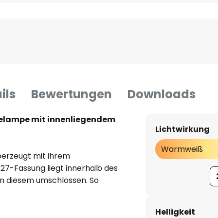
ils
Bewertungen
Downloads
elampe mit innenliegendem
Lichtwirkung
Warmweiß
erzeugt mit ihrem
27-Fassung liegt innerhalb des
on diesem umschlossen. So
sschirm durch das Leuchtmittel.
r besonders gut für
Helligkeit
warme Licht lässt eine