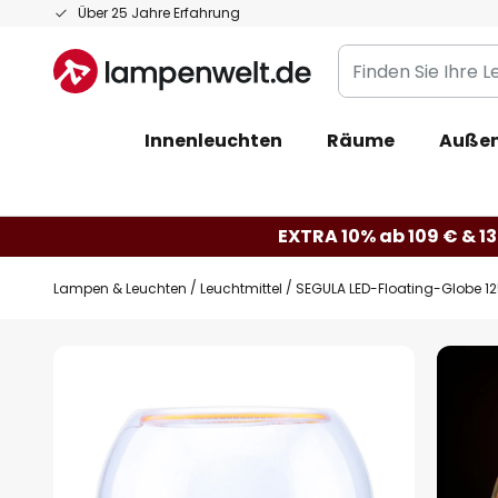
Zum
Über 25 Jahre Erfahrung
Inhalt
Finden
springen
Sie
Ihre
Innenleuchten
Räume
Außen
Leuchte...
EXTRA 10% ab 109 € & 13
Lampen & Leuchten
Leuchtmittel
SEGULA LED-Floating-Globe 125
Zum
Ende
der
Bildgalerie
springen