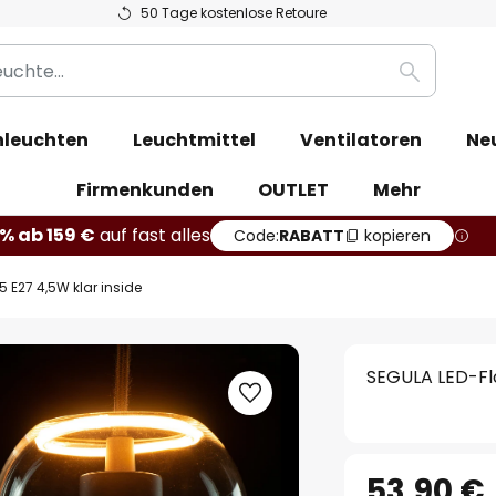
50 Tage kostenlose Retoure
Suche
leuchten
Leuchtmittel
Ventilatoren
Ne
Firmenkunden
OUTLET
Mehr
% ab 159 €
auf fast alles
Code:
RABATT
kopieren
 E27 4,5W klar inside
SEGULA LED-Flo
53,90 €