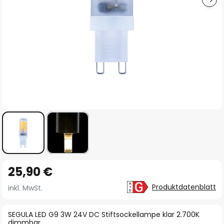
Zum
25,90 €
Anfang
der
Produktdatenblatt
inkl. MwSt.
Bildgalerie
springen
SEGULA LED G9 3W 24V DC Stiftsockellampe klar 2.700K
dimmbar