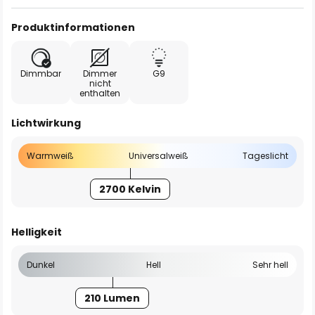
Produktinformationen
Dimmbar
Dimmer
G9
nicht
enthalten
Lichtwirkung
Warmweiß
Universalweiß
Tageslicht
2700 Kelvin
Helligkeit
Dunkel
Hell
Sehr hell
210 Lumen