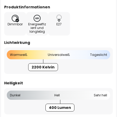
Produktinformationen
Dimmbar
Energieeffiz
E27
ient und
langlebig
Lichtwirkung
Warmweiß
Universalweiß
Tageslicht
2200 Kelvin
Helligkeit
Dunkel
Hell
Sehr hell
400 Lumen