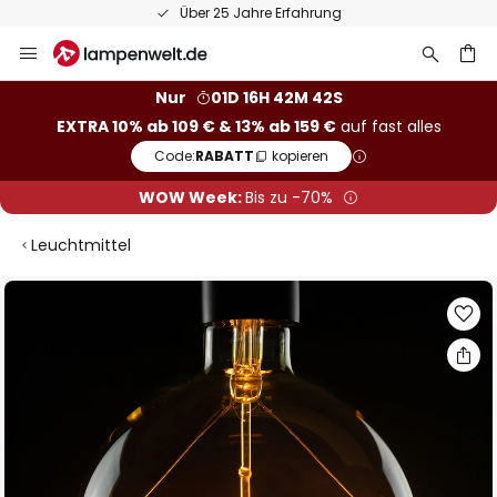
Über 25 Jahre Erfahrung
Zum
Inhalt
springen
he
Nur
01D 16H 42M 41S
EXTRA 10% ab 109 € & 13% ab 159 €
auf fast alles
Code:
RABATT
kopieren
WOW Week:
Bis zu -70%
Leuchtmittel
Zum
Ende
der
Bildgalerie
springen