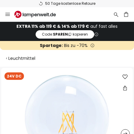
50 Tage kostenlose Retoure
Zum
Inhalt
springen
he
EXTRA 11% ab 119 € & 14% ab 179 €
auf fast alles
Code:
SPAREN
kopieren
Spartage:
Bis zu -70%
Leuchtmittel
Zum
24V DC
Ende
der
Bildgalerie
springen