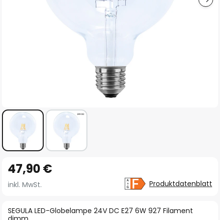
Zum
47,90 €
Anfang
der
Produktdatenblatt
inkl. MwSt.
Bildgalerie
springen
SEGULA LED-Globelampe 24V DC E27 6W 927 Filament
dimm