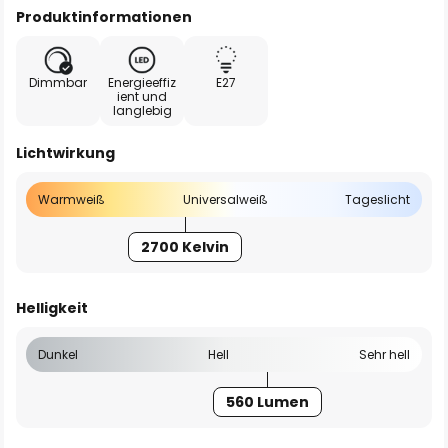
Produktinformationen
Dimmbar
Energieeffiz
E27
ient und
langlebig
Lichtwirkung
Warmweiß
Universalweiß
Tageslicht
2700 Kelvin
Helligkeit
Dunkel
Hell
Sehr hell
560 Lumen