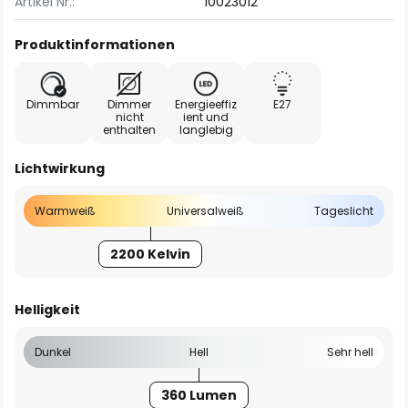
Artikel Nr.:
10023012
Produktinformationen
Dimmbar
Dimmer
Energieeffiz
E27
nicht
ient und
enthalten
langlebig
Lichtwirkung
Warmweiß
Universalweiß
Tageslicht
2200 Kelvin
Helligkeit
Dunkel
Hell
Sehr hell
360 Lumen