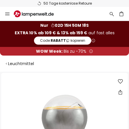
50 Tage kostenlose Retoure
Zum
Inhalt
springen
he
Nur
02D 15H 50M 17S
EXTRA 10% ab 109 € & 13% ab 159 €
auf fast alles
Code:
RABATT
kopieren
WOW Week:
Bis zu -70%
Leuchtmittel
Zum
Ende
der
Bildgalerie
springen