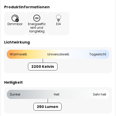
Produktinformationen
Dimmbar
Energieeffiz
E14
ient und
langlebig
Lichtwirkung
Warmweiß
Universalweiß
Tageslicht
2200 Kelvin
Helligkeit
Dunkel
Hell
Sehr hell
260 Lumen