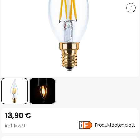
Zum
13,90 €
Anfang
der
Produktdatenblatt
inkl. MwSt.
Bildgalerie