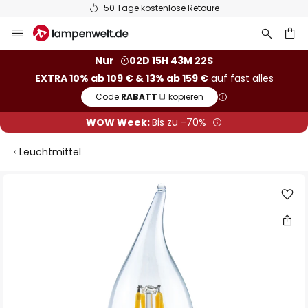
50 Tage kostenlose Retoure
Zum
Inhalt
springen
he
Nur
02D 15H 43M 22S
EXTRA 10% ab 109 € & 13% ab 159 €
auf fast alles
Code:
RABATT
kopieren
WOW Week:
Bis zu -70%
Leuchtmittel
Zum
Ende
der
Bildgalerie
springen