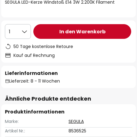
springen
SEGULA LED-Kerze Windstoß E14 3W 2.200K Filament
In den Warenkorb
1
50 Tage kostenlose Retoure
Kauf auf Rechnung
Lieferinformationen
Lieferzeit: 8 - 11 Wochen
Ähnliche Produkte entdecken
Produktinformationen
Marke:
SEGULA
Artikel Nr.:
8536525