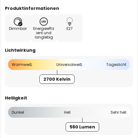
Produktinformationen
Dimmbar
Energieeffiz
E27
ient und
langlebig
Lichtwirkung
Warmweiß
Universalweiß
Tageslicht
2700 Kelvin
Helligkeit
Dunkel
Hell
Sehr hell
560 Lumen