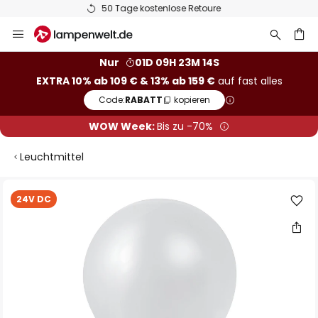
Europas größte Markenauswahl
Zum
Inhalt
springen
he
Nur
01D 09H 23M 13S
EXTRA 10% ab 109 € & 13% ab 159 €
auf fast alles
Code:
RABATT
kopieren
WOW Week:
Bis zu -70%
Leuchtmittel
Zum
24V DC
Ende
der
Bildgalerie
springen