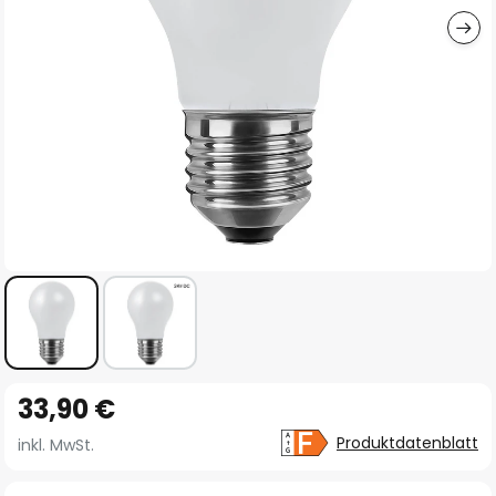
Zum
33,90 €
Anfang
der
Produktdatenblatt
inkl. MwSt.
Bildgalerie