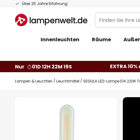
Zum
Über 25 Jahre Erfahrung
Inhalt
Finden
springen
Sie
Ihre
Innenleuchten
Räume
Außen
Leuchte...
EXTRA 10% a
Nur
01D 12H 22M 18S
Lampen & Leuchten
Leuchtmittel
SEGULA LED-Lampe E14 2,5W 
Zum
Ende
der
Bildgalerie
springen