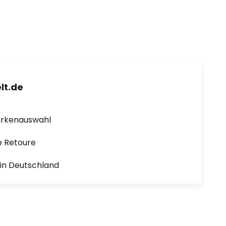
lt.de
arkenauswahl
e Retoure
1 in Deutschland