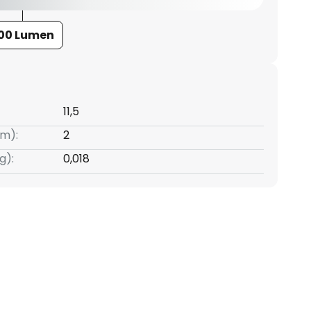
00 Lumen
11,5
m):
2
g):
0,018