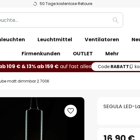
50 Tage kostenlose Retoure
Suche
leuchten
Leuchtmittel
Ventilatoren
Ne
Firmenkunden
OUTLET
Mehr
b 109 € & 13% ab 159 €
auf fast alles
Code:
RABATT
ko
Tube matt dimmbar 2.700K
SEGULA LED-La
16,90 €