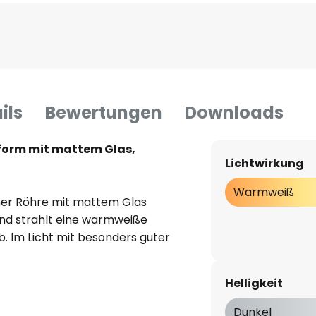
ils
Bewertungen
Downloads
form mit mattem Glas,
Lichtwirkung
Warmweiß
ner Röhre mit mattem Glas
 und strahlt eine warmweiße
b. Im Licht mit besonders guter
alle Farben, auch feine
 wiedergegeben.
Helligkeit
Dunkel