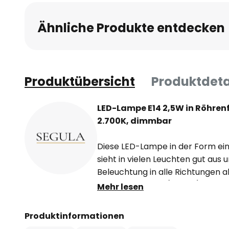
Ähnliche Produkte entdecken
Produktübersicht
Produktdeta
LED-Lampe E14 2,5W in Röhren
2.700K, dimmbar
Diese LED-Lampe in der Form ei
sieht in vielen Leuchten gut aus
Beleuchtung in alle Richtungen a
Farbwiedergabe (Ra >90) werden 
Mehr lesen
Farbnuancen, sehr naturgetreu
Produktinformationen
- warmweiße Lichtfarbe 2.700 K