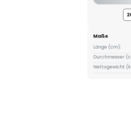
mmern, wie z. B. GIRA, Jung,
2
Maße
Länge (cm):
Durchmesser (c
Nettogewicht (k