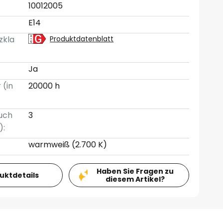
10012005
E14
zkla
Produktdatenblatt
Ja
 (in
20000 h
uch
3
):
warmweiß (2.700 K)
Haben Sie Fragen zu
duktdetails
diesem Artikel?