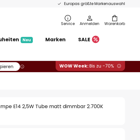
Europas größte Markenauswahl
Service
Anmelden
Warenkorb
uheiten
Marken
SALE
Neu
WOW Week:
Bis zu -70%
pieren
mpe E14 2,5W Tube matt dimmbar 2.700K