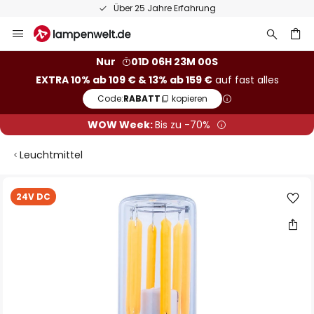
Über 25 Jahre Erfahrung
Zum
Inhalt
springen
he
Nur
01D 06H 22M 59S
EXTRA 10% ab 109 € & 13% ab 159 €
auf fast alles
Code:
RABATT
kopieren
WOW Week:
Bis zu -70%
Leuchtmittel
Zum
24V DC
Ende
der
Bildgalerie
springen