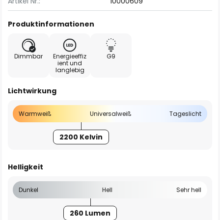
Artikel Nr.:
10000609
Produktinformationen
Dimmbar
Energieeffiz
G9
ient und
langlebig
Lichtwirkung
Warmweiß
Universalweiß
Tageslicht
2200 Kelvin
Helligkeit
Dunkel
Hell
Sehr hell
260 Lumen