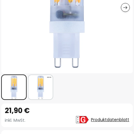
Zum
21,90 €
Anfang
der
Produktdatenblatt
inkl. MwSt.
Bildgalerie