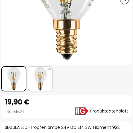
Zum
19,90 €
Anfang
der
Produktdatenblatt
inkl. MwSt.
Bildgalerie
springen
SEGULA LED-Tropfenlampe 24V DC E14 3W Filament 922