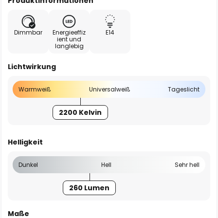
Produktinformationen
Dimmbar
Energieeffiz
E14
ient und
langlebig
Lichtwirkung
Warmweiß
Universalweiß
Tageslicht
2200 Kelvin
Helligkeit
Dunkel
Hell
Sehr hell
260 Lumen
Maße