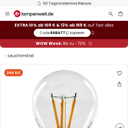
50 Tage kostenlose Retoure
Zum
Inhalt
springen
he
EXTRA 10% ab 109 € & 13% ab 159 €
auf fast alles
Code:
RABATT
kopieren
WOW Week:
Bis zu -70%
Leuchtmittel
Zum
24V DC
Ende
der
Bildgalerie
springen