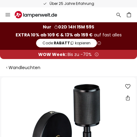
Über 25 Jahre Erfahrung
Zum
Inhalt
springen
he
Nur
02D 14H 15M 58S
EXTRA 10% ab 109 € & 13% ab 159 €
auf fast alles
Code:
RABATT
kopieren
WOW Week:
Bis zu -70%
Wandleuchten
Zum
Ende
der
Bildgalerie
springen