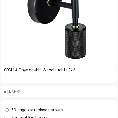
Zum
SEGULA Onyx double Wandleuchte E27
Anfang
der
Bildgalerie
inkl. MwSt.
springen
50 Tage kostenlose Retoure
Kauf auf Rechnung