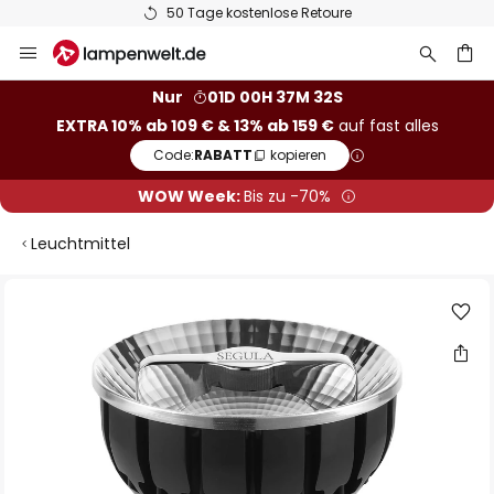
50 Tage kostenlose Retoure
Zum
Inhalt
springen
he
Nur
01D 00H 37M 31S
EXTRA 10% ab 109 € & 13% ab 159 €
auf fast alles
Code:
RABATT
kopieren
WOW Week:
Bis zu -70%
Leuchtmittel
Zum
Ende
der
Bildgalerie
springen