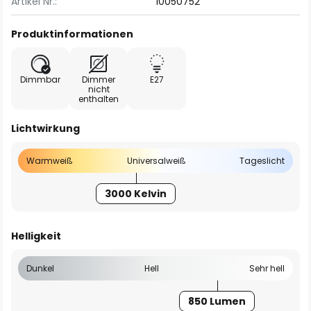
Artikel Nr.:
10050752
Produktinformationen
Dimmbar
Dimmer
E27
nicht
enthalten
Lichtwirkung
Warmweiß
Universalweiß
Tageslicht
3000 Kelvin
Helligkeit
Dunkel
Hell
Sehr hell
850 Lumen