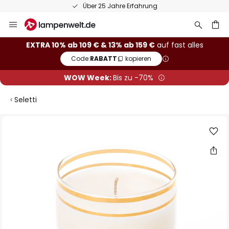
Über 25 Jahre Erfahrung
Zum
Inhalt
springen
he
EXTRA 10% ab 109 € & 13% ab 159 €
auf fast alles
Code:
RABATT
kopieren
WOW Week:
Bis zu -70%
Seletti
Zum
Ende
der
Bildgalerie
springen