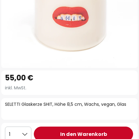
Zum
55,00 €
Anfang
der
inkl. MwSt.
Bildgalerie
springen
SELETTI Glaskerze SHIT, Höhe 8,5 cm, Wachs, vegan, Glas
In den Warenkorb
1