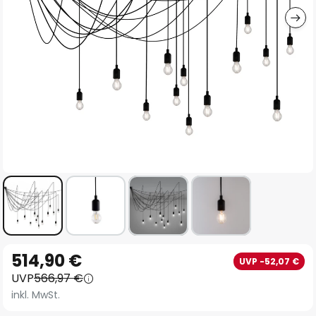
Zum
514,90 €
UVP -52,07 €
Anfang
UVP
566,97 €
der
inkl. MwSt.
Bildgalerie