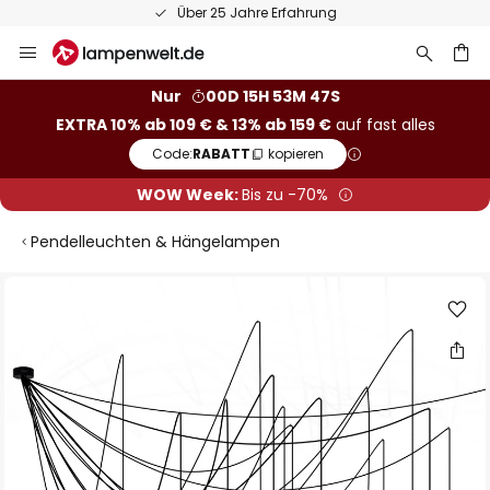
Über 25 Jahre Erfahrung
Zum
Inhalt
springen
he
Nur
00D 15H 53M 46S
EXTRA 10% ab 109 € & 13% ab 159 €
auf fast alles
Code:
RABATT
kopieren
WOW Week:
Bis zu -70%
Pendelleuchten & Hängelampen
Zum
Ende
der
Bildgalerie
springen