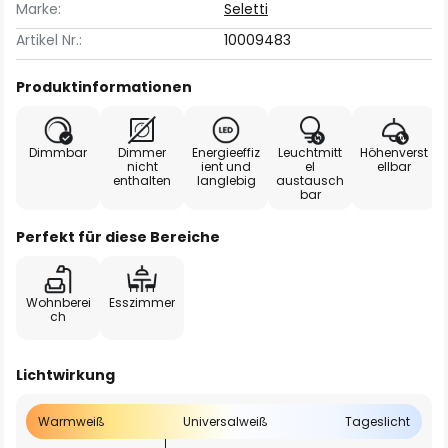
Marke:
Seletti
Artikel Nr.:
10009483
Produktinformationen
Dimmbar
Dimmer
Energieeffiz
Leuchtmitt
Höhenverst
nicht
ient und
el
ellbar
enthalten
langlebig
austausch
bar
Perfekt für diese Bereiche
Wohnberei
Esszimmer
ch
Lichtwirkung
Warmweiß
Universalweiß
Tageslicht