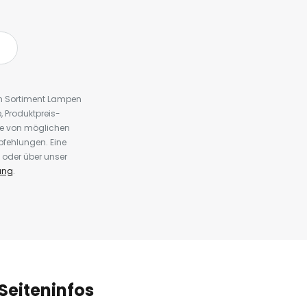
em Sortiment Lampen
 Produktpreis-
te von möglichen
fehlungen. Eine
 oder über unser
ung
.
Seiteninfos