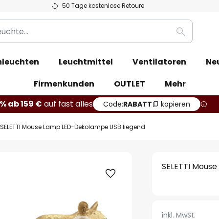
50 Tage kostenlose Retoure
Suche
leuchten
Leuchtmittel
Ventilatoren
Ne
Firmenkunden
OUTLET
Mehr
% ab 159 €
auf fast alles
Code:
RABATT
kopieren
SELETTI Mouse Lamp LED-Dekolampe USB liegend
SELETTI Mouse
inkl. MwSt.