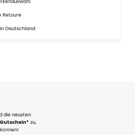
arkenauswahl
e Retoure
1 in Deutschland
d die neusten
Gutschein*
zu,
 können!