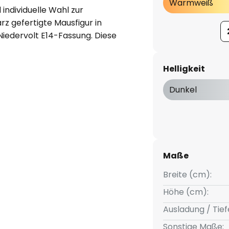
Warmweiß
individuelle Wahl zur
rz gefertigte Mausfigur in
Niedervolt E14-Fassung. Diese
 mit klarem Kolben bestückt.
er.
Helligkeit
Dunkel
Maße
Breite (cm):
Höhe (cm):
Ausladung / Tief
Sonstige Maße: