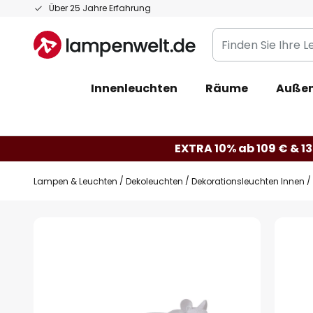
Zum
Über 25 Jahre Erfahrung
Inhalt
Finden
springen
Sie
Ihre
Innenleuchten
Räume
Außen
Leuchte...
EXTRA 10% ab 109 € & 13
Lampen & Leuchten
Dekoleuchten
Dekorationsleuchten Innen
Zum
Ende
der
Bildgalerie
springen