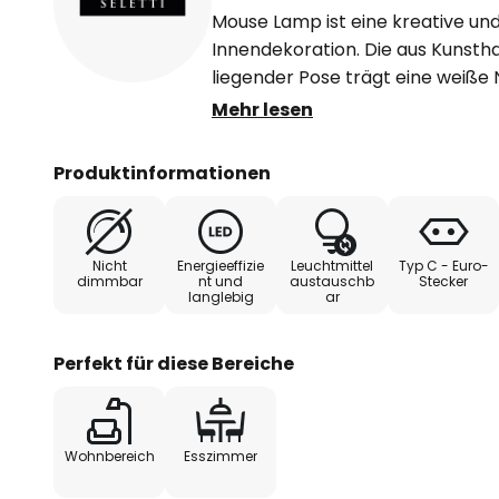
Mouse Lamp ist eine kreative und 
Innendekoration. Die aus Kunstha
liegender Pose trägt eine weiße 
ist mit einer LED-Filamentlampe
Mehr lesen
Inklusive Zuleitung mit USB-Steck
Produktinformationen
- Design von Marcantonio
Nicht
Energieeffizie
Leuchtmittel
Typ C - Euro-
dimmbar
nt und
austauschb
Stecker
langlebig
ar
Perfekt für diese Bereiche
Wohnbereich
Esszimmer