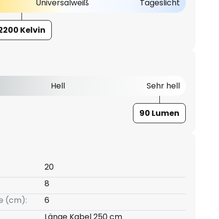
Universalweiß
Tageslicht
2200 Kelvin
Hell
Sehr hell
90 Lumen
20
8
e (cm):
6
Länge Kabel 250 cm