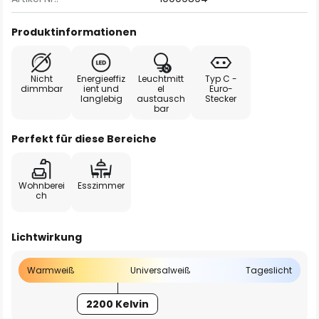
Produktinformationen
Nicht
Energieeffiz
Leuchtmitt
Typ C -
dimmbar
ient und
el
Euro-
langlebig
austausch
Stecker
bar
Perfekt für diese Bereiche
Wohnberei
Esszimmer
ch
Lichtwirkung
Warmweiß
Universalweiß
Tageslicht
2200 Kelvin