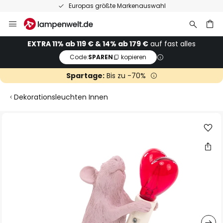
Europas größte Markenauswahl
Zum
Inhalt
springen
he
EXTRA 11% ab 119 € & 14% ab 179 €
auf fast alles
Code:
SPAREN
kopieren
Spartage:
Bis zu -70%
Dekorationsleuchten Innen
Zum
Ende
der
Bildgalerie
springen