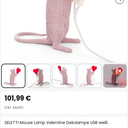
Zum
101,99 €
Anfang
der
inkl. MwSt.
Bildgalerie
springen
SELETTI Mouse Lamp Valentine Dekolampe USB weiß