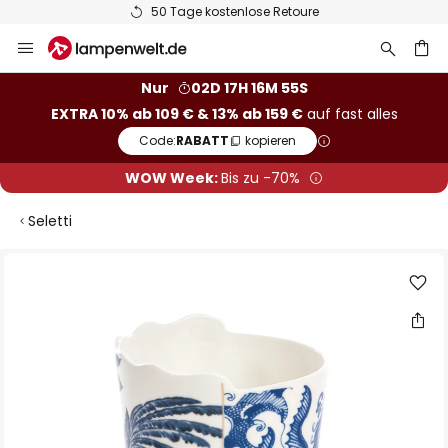
50 Tage kostenlose Retoure
Zum
Inhalt
springen
he
Nur
02D 17H 16M 54S
EXTRA 10% ab 109 € & 13% ab 159 €
auf fast alles
Code:
RABATT
kopieren
WOW Week:
Bis zu -70%
Seletti
Zum
Ende
der
Bildgalerie
springen