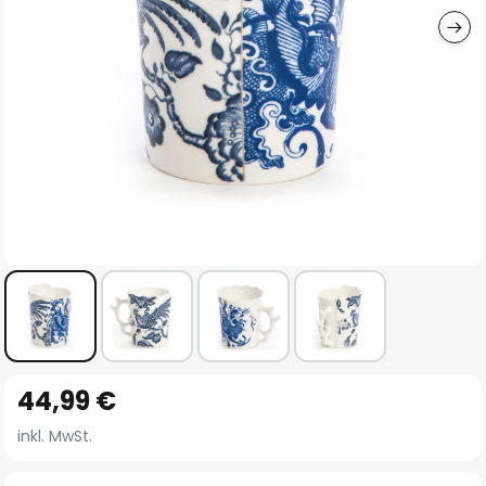
Zum
44,99 €
Anfang
der
inkl. MwSt.
Bildgalerie