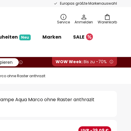
Europas größte Markenauswahl
Service
Anmelden
Warenkorb
uheiten
Marken
SALE
Neu
WOW Week:
Bis zu -70%
pieren
o ohne Raster anthrazit
ampe Aqua Marco ohne Raster anthrazit
€
UVP -39,09 €