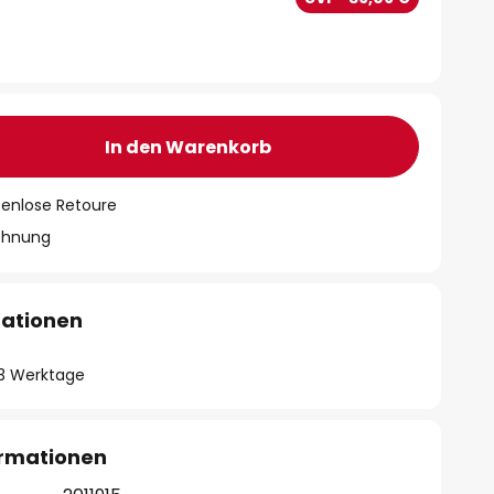
In den Warenkorb
tenlose Retoure
chnung
mationen
- 3 Werktage
ormationen