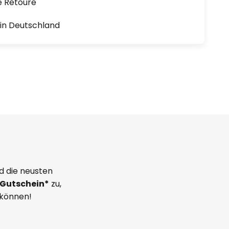
e Retoure
1 in Deutschland
d die neusten
Gutschein*
zu,
 können!