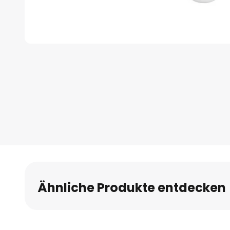
Zum
Anfang
der
Bildgalerie
springen
Ähnliche Produkte entdecken