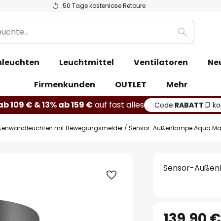
50 Tage kostenlose Retoure
Suche
leuchten
Leuchtmittel
Ventilatoren
Ne
Firmenkunden
OUTLET
Mehr
b 109 € & 13% ab 159 €
auf fast alles
Code:
RABATT
ko
enwandleuchten mit Bewegungsmelder
Sensor-Außenlampe Aqua Marc
Sensor-Außenl
139,90 