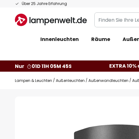
Zum
Über 25 Jahre Erfahrung
Inhalt
Finden
springen
Sie
Ihre
Innenleuchten
Räume
Außen
Leuchte...
EXTRA 10% a
Nur
01D 11H 05M 44S
Lampen & Leuchten
Außenleuchten
Außenwandleuchten
Auß
Zum
Ende
der
Bildgalerie
springen