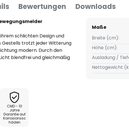
ils
Bewertungen
Downloads
 Bewegungsmelder
Maße
ihrem schlichten Design und
Breite (cm):
 Gestells trotzt jeder Witterung
Höhe (cm):
hichtung modern. Durch den
Licht blendfrei und gleichmäßig
Ausladung / Tief
t Aqua Marco auch über einen
Nettogewicht (k
utomatisch eingeschaltet,
ewegungen in der Nähe erfasst.
erstellers werden
en sich durch eine
CMD - 10
ialien aus, die die
Jahre
Garantie auf
Korrosionssc
häden