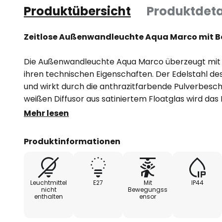
Produktübersicht
Produktdeta
Zeitlose Außenwandleuchte Aqua Marco mit
Die Außenwandleuchte Aqua Marco überzeugt mit 
ihren technischen Eigenschaften. Der Edelstahl des
und wirkt durch die anthrazitfarbende Pulverbesc
weißen Diffusor aus satiniertem Floatglas wird das 
verteilt. Neben dem ansprechenden Design verfüg
Mehr lesen
Bewegungsmelder. Dadurch wird die Beleuchtung a
sobald der Sensor am unteren Ende der Leuchte B
Produktinformationen
Aqua Marco und auch alle anderen Leuchten des H
ausschließlich in Deutschland gefertigt. Sie zeichn
Leuchtmittel
E27
Mit
IP44
ausgezeichnete Verarbeitung und hochwertige Mater
nicht
Bewegungss
enthalten
ensor
Langlebigkeit der Leuchten gewährleisten.