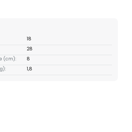
18
28
e (cm):
8
g):
1,8