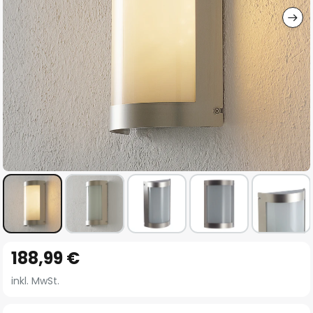
Zum
188,99 €
Anfang
der
inkl. MwSt.
Bildgalerie