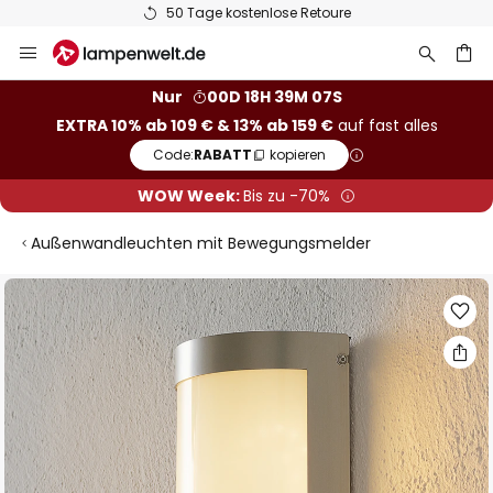
50 Tage kostenlose Retoure
Zum
Inhalt
springen
he
Nur
00D 18H 39M 06S
EXTRA 10% ab 109 € & 13% ab 159 €
auf fast alles
Code:
RABATT
kopieren
WOW Week:
Bis zu -70%
Außenwandleuchten mit Bewegungsmelder
Zum
Ende
der
Bildgalerie
springen