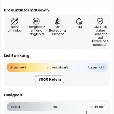
Produktinformationen
Nicht
Energieeffiz
Mit
IP44
CMD - 10
dimmbar
ient und
Bewegung
Jahre
langlebig
ssensor
Garantie
auf
Korrosions
schäden
Lichtwirkung
Warmweiß
Universalweiß
Tageslicht
3000 Kelvin
Helligkeit
Dunkel
Hell
Sehr hell