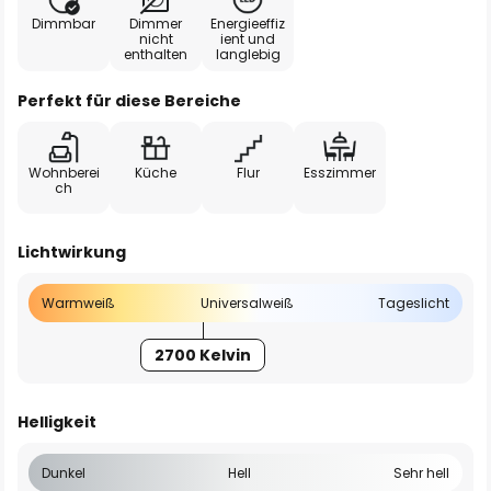
Dimmbar
Dimmer
Energieeffiz
nicht
ient und
enthalten
langlebig
Perfekt für diese Bereiche
Wohnberei
Küche
Flur
Esszimmer
ch
Lichtwirkung
Warmweiß
Universalweiß
Tageslicht
2700 Kelvin
Helligkeit
Dunkel
Hell
Sehr hell