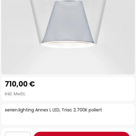
Zum
710,00 €
Anfang
der
inkl. MwSt.
Bildgalerie
springen
serien.lighting Annex L LED, Triac 2.700K poliert