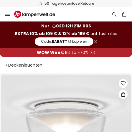
50 Tage kostenlose Retoure
Zum
Inhalt
springen
he
Nur
02D 12H 21M 00S
EXTRA 10% ab 109 € & 13% ab 159 €
auf fast alles
Code:
RABATT
kopieren
WOW Week:
Bis zu -70%
Deckenleuchten
Zum
Ende
der
Bildgalerie
springen