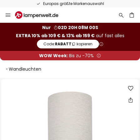
Europas größte Markenauswahl
Zum
Inhalt
springen
he
Nur
02D 20H 07M 59S
EXTRA 10% ab 109 € & 13% ab 159 €
auf fast alles
Code:
RABATT
kopieren
WOW Week:
Bis zu -70%
Wandleuchten
Zum
Ende
der
Bildgalerie
springen