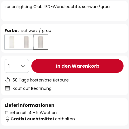
springen
serien.lighting Club LED-Wandleuchte, schwarz/grau
Farbe:
schwarz / grau
In den Warenkorb
1
50 Tage kostenlose Retoure
Kauf auf Rechnung
Lieferinformationen
Lieferzeit: 4 - 5 Wochen
Gratis Leuchtmittel
enthalten