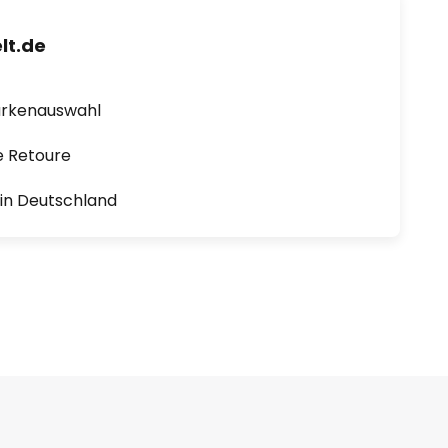
lt.de
arkenauswahl
e Retoure
1 in Deutschland