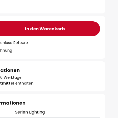
In den Warenkorb
tenlose Retoure
chnung
mationen
- 16 Werktage
tmittel
enthalten
ormationen
Serien Lighting