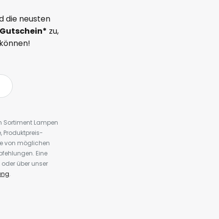
d die neusten
Gutschein*
zu,
 können!
em Sortiment Lampen
 Produktpreis-
te von möglichen
fehlungen. Eine
 oder über unser
ung
.