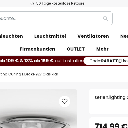
50 Tage kostenlose Retoure
Suche
leuchten
Leuchtmittel
Ventilatoren
Ne
Firmenkunden
OUTLET
Mehr
b 109 € & 13% ab 159 €
auf fast alles
Code:
RABATT
ko
hting Curling L Decke 927 Glas klar
serien.lighting
714,99 €