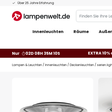
Zum
Über 25 Jahre Erfahrung
Inhalt
Finden
springen
Sie
Ihre
Innenleuchten
Räume
Außen
Leuchte...
EXTRA 10% a
Nur
02D 08H 35M 09S
Lampen & Leuchten
Innenleuchten
Deckenleuchten
serien.lig
Zum
Ende
der
Bildgalerie
springen