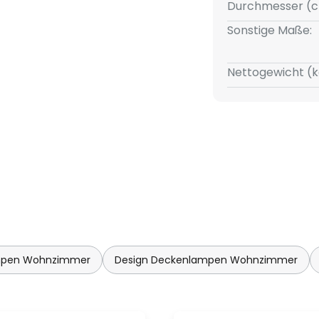
ling begeistert optisch und
Durchmesser (c
den Raum als elegante
Sonstige Maße:
Nettogewicht (k
mpen Wohnzimmer
Design Deckenlampen Wohnzimmer