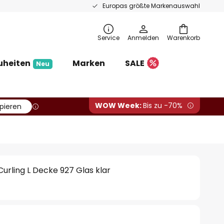
Europas größte Markenauswahl
Service
Anmelden
Warenkorb
uheiten
Marken
SALE
Neu
WOW Week:
Bis zu -70%
pieren
 Curling L Decke 927 Glas klar