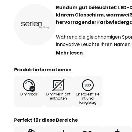
Rundum gut beleuchtet: LED-D
klarem Glasschirm, warmweiß
hervorragender Farbwiederg
Während die gleichnamigen Spor
innovative Leuchte ihren Namen 
wird der Schirm der LED-Deckenl
Mehr lesen
Deutschland mundgeblasenem Gla
stammt von Jean-Marc da Costa 
Produktinformationen
Zeichens sowohl Gründer als au
Herstellers serien.lighting sind.
Dimmbar
Dimmer nicht
Energieeffizie
Baldachin und Gehäuse der Leuc
enthalten
nt und
langlebig
poliertem Aluminium. Darin verb
LEDs, deren Licht dank des klaren
ungehindert austritt. So wird eine
Perfekt für diese Bereiche
Allgemeinbeleuchtung erzeugt, d