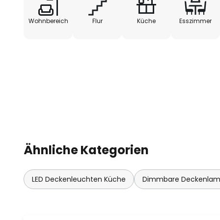
extern gedimmt werden kann. Cur
technisch, so dass sie nahezu je
Wohnbereich
Flur
Küche
Esszimmer
Lichtquelle bereichert.
Ähnliche Kategorien
LED Deckenleuchten Küche
Dimmbare Deckenla