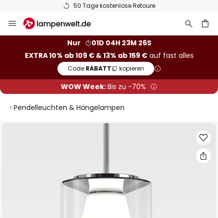
50 Tage kostenlose Retoure
Zum
Inhalt
springen
he
Nur
01D 04H 23M 26S
EXTRA 10% ab 109 € & 13% ab 159 €
auf fast alles
Code:
RABATT
kopieren
WOW Week:
Bis zu -70%
Pendelleuchten & Hängelampen
Zum
Ende
der
Bildgalerie
springen