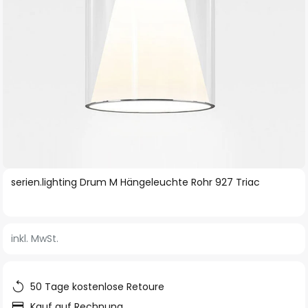
Zum
serien.lighting Drum M Hängeleuchte Rohr 927 Triac
Anfang
der
Bildgalerie
inkl. MwSt.
springen
50 Tage kostenlose Retoure
Kauf auf Rechnung